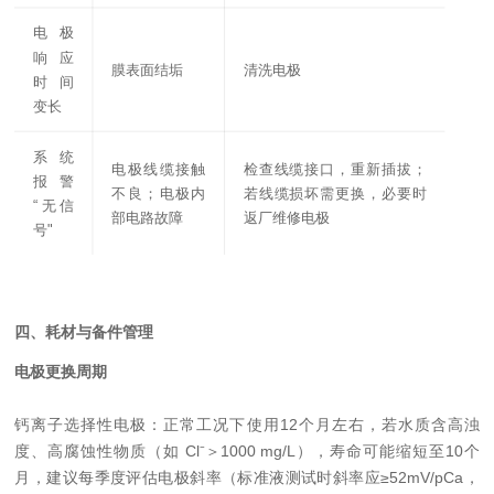
电极
响应
膜表面结垢
清洗电极
时间
变长
系统
电极线缆接触
检查线缆接口，重新插拔；
报警
不良；电极内
若线缆损坏需更换，必要时
“无信
部电路故障
返厂维修电极
号"
四、耗材与备件管理
电极更换周期
钙离子选择性电极：正常工况下使用12个月左右，若水质含高浊
度、高腐蚀性物质（如 Cl⁻＞1000 mg/L），寿命可能缩短至10个
月，建议每季度评估电极斜率（标准液测试时斜率应≥52mV/pCa，