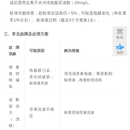
成后需用去离子水冲洗电极至读数＜20mg/L。
校准失败排查：
若校准后误差仍＞5%，可能是电极老化（寿命通
常1年左右）、标准液过期（建议3个月更换1次）。
三、常见故障及处理方案
联系
+
故障
可能原因
解决措施
顶部
现象
测量
电极膜污染、
值持
清洗或更换电极；重新配制
老化或破损；
续偏
标准液，检查校准流程
标准液失效
低
读数
波动
溶液流速不稳
大
检查现场溶液流速
定
（漂
移）