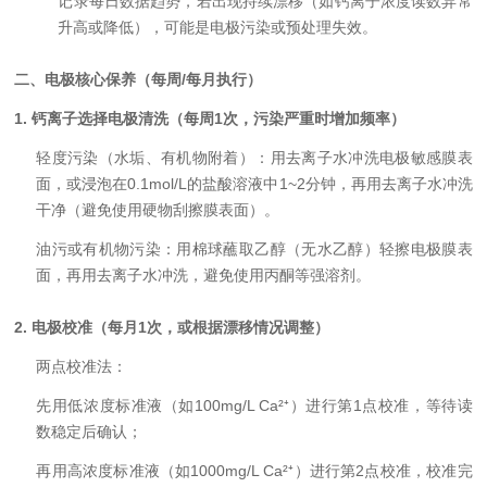
记录每日数据趋势，若出现持续漂移（如钙离子浓度读数异常
升高或降低），可能是电极污染或预处理失效。
二、电极核心保养（每周/每月执行）
1. 钙离子选择电极清洗（每周1次，污染严重时增加频率）
轻度污染（水垢、有机物附着）：
用去离子水冲洗电极敏感膜表
面，或浸泡在0.1mol/L的盐酸溶液中1~2分钟，再用去离子水冲洗
干净（避免使用硬物刮擦膜表面）。
油污或有机物污染：
用棉球蘸取乙醇（无水乙醇）轻擦电极膜表
面，再用去离子水冲洗，避免使用丙酮等强溶剂。
2. 电极校准（每月1次，或根据漂移情况调整）
两点校准法：
先用低浓度标准液（如100mg/L Ca²⁺）进行第1点校准，等待读
数稳定后确认；
再用高浓度标准液（如1000mg/L Ca²⁺）进行第2点校准，校准完