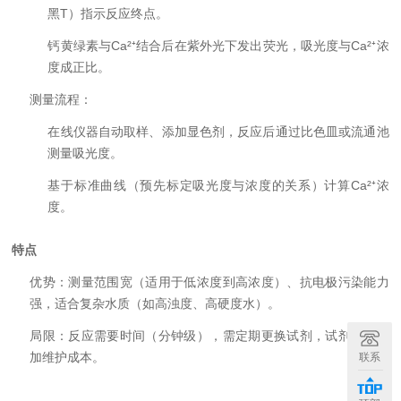
黑T）指示反应终点。
钙黄绿素与Ca²⁺结合后在紫外光下发出荧光，吸光度与Ca²⁺浓
度成正比。
测量流程：
在线仪器自动取样、添加显色剂，反应后通过比色皿或流通池
测量吸光度。
基于标准曲线（预先标定吸光度与浓度的关系）计算Ca²⁺浓
度。
特点
优势：测量范围宽（适用于低浓度到高浓度）、抗电极污染能力
强，适合复杂水质（如高浊度、高硬度水）。
局限：反应需要时间（分钟级），需定期更换试剂，试剂消耗增
加维护成本。
联系