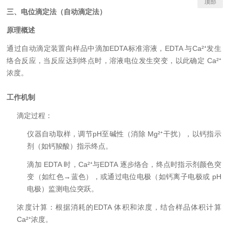
顶部
三、电位滴定法（自动滴定法）
原理概述
通过自动滴定装置向样品中滴加EDTA标准溶液，EDTA 与Ca²⁺发生
络合反应，当反应达到终点时，溶液电位发生突变，以此确定 Ca²⁺
浓度。
工作机制
滴定过程：
仪器自动取样，调节pH至碱性（消除 Mg²⁺干扰），以钙指示
剂（如钙羧酸）指示终点。
滴加 EDTA 时，Ca²⁺与EDTA 逐步络合，终点时指示剂颜色突
变（如红色→蓝色），或通过电位电极（如钙离子电极或 pH
电极）监测电位突跃。
浓度计算：根据消耗的EDTA 体积和浓度，结合样品体积计算
Ca²⁺浓度。