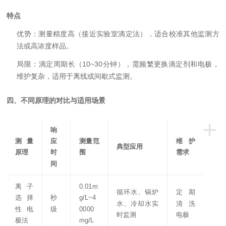
特点
优势：测量精度高（接近实验室滴定法），适合校准其他监测方
法或高浓度样品。
局限：滴定周期长（10~30分钟），需频繁更换滴定剂和电极，
维护复杂，适用于离线或间歇式监测。
四、不同原理的对比与适用场景
+
响
测量
应
测量范
维护
典型应用
原理
时
围
需求
间
离子
0.01m
循环水、锅炉
定期
选择
秒
g/L~4
水、冷却水实
清洗
性电
级
0000
时监测
电极
极法
mg/L