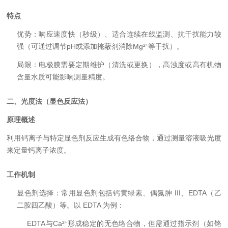
特点
优势：响应速度快（秒级）、适合连续在线监测、抗干扰能力较
强（可通过调节pH或添加掩蔽剂消除Mg²⁺等干扰）。
局限：电极膜需要定期维护（清洗或更换），高浊度或高有机物
含量水质可能影响测量精度。
二、光度法（显色反应法）
原理概述
利用钙离子与特定显色剂反应生成有色络合物，通过测量溶液吸光度
来定量钙离子浓度。
工作机制
显色剂选择：常用显色剂包括钙黄绿素、偶氮胂 III、EDTA（乙
二胺四乙酸）等。以 EDTA 为例：
EDTA与Ca²⁺形成稳定的无色络合物，但需通过指示剂（如铬