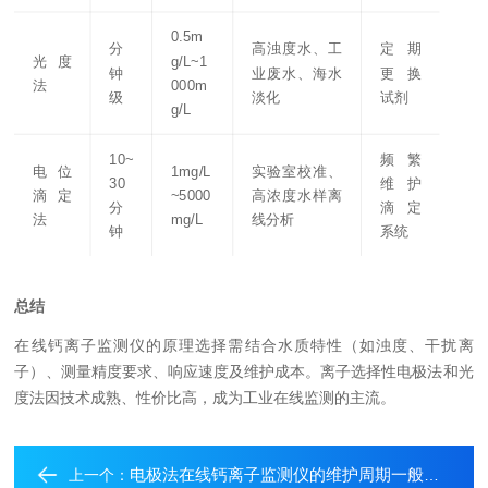
0.5m
分
高浊度水、工
定期
光度
g/L~1
钟
业废水、海水
更换
法
000m
级
淡化
试剂
g/L
10~
频繁
电位
1mg/L
实验室校准、
30
维护
滴定
~5000
高浓度水样离
分
滴定
法
mg/L
线分析
钟
系统
总结
在线钙离子监测仪的原理选择需结合水质特性（如浊度、干扰离
子）、测量精度要求、响应速度及维护成本。离子选择性电极法和光
度法因技术成熟、性价比高，成为工业在线监测的主流。
电极法在线钙离子监测仪的维护周期一般是多久
上一个：