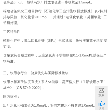
值降至6mg/L，城镇污水厂排放限值进一步收紧至1.5mg/L。
福建省某氟化工项目执行《石油化学工业污染物排放标准》表2特别
排放限值，氟化物需≤10 mg/L，并通过 “电催化氧化 + 芬顿氧化" 工
艺预处理。
工艺特殊性：
磷肥生产中，氟以四氟化硅（SiF₄）形式逸出，吸收液氟离子浓度需
监测。
含氟农药合成过程中，反应液氟离子需控制在0.1-1.0mol/L以保证产
物纯度。
三、饮用水行业：健康优先与国际标准接轨
饮用水氟离子浓度直接关系人体健康，需严格执行《生活饮用水卫生
标准》（GB 5749-2022）。
联系
国内标准：
出厂水氟化物限值为1.0mg/L，管网末梢水不得超过1.0mg/L。
顶部