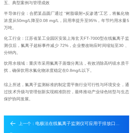
五、典型案例与管理成效
半导体行业：合肥某晶圆厂通过 “树脂吸附+反渗透"工艺，将氟化物
浓度从50mg/L降至0.08 mg/L，回用率提升至95%，年节约用水量5
万吨。
化工行业：江苏省某工业园区安装上海玄天FT-7000型在线氟离子监
测仪后，氟离子超标事件减少 72%，企业整改响应时间缩短至30 、
分钟内。
饮用水领域：重庆市采用氟离子蒸馏分离法，有效消除高钙镁水质干
扰，确保饮用水氟化物浓度稳定在0.8mg/L以下。
综上所述，氟离子监测标准的制定需平衡行业可行性与环境安全，通
过技术升级与管理创新实现精准防控，最终推动产业绿色转型与生态
保护协同发展。
电极法在线氟离子监测仪可应用于排放口实时检测
上一个：