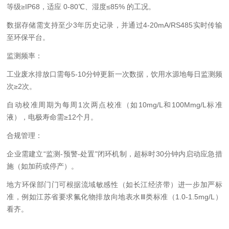
等级≥IP68，适应 0-80℃、湿度≤85% 的工况。
数据存储需支持至少3年历史记录，并通过4-20mA/RS485实时传输
至环保平台。
监测频率：
工业废水排放口需每5-10分钟更新一次数据，饮用水源地每日监测频
次≥2次。
自动校准周期为每周1次两点校准（如10mg/L和100Mmg/L标准
液），电极寿命需≥12个月。
合规管理：
企业需建立“监测-预警-处置"闭环机制，超标时30分钟内启动应急措
施（如加药或停产）。
地方
环保部门
门可根据流域敏感性（如长江经济带）进一步加严标
准，例如江苏省要求氟化物排放向地表水Ⅲ类标准（1.0-1.5mg/L）
看齐。