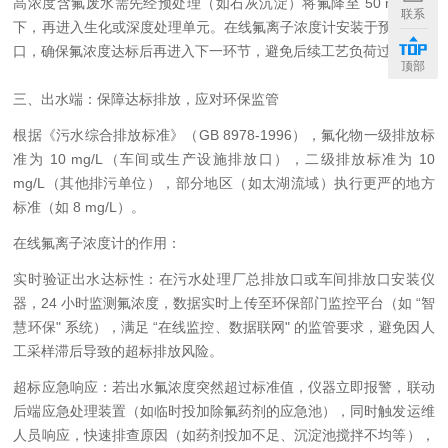
高浓度含氟废水需先经预处理（如石灰沉淀）将氟降至 50 mg/L 以
联系
下，再进入生化或深度处理单元。在线氟离子浓度计安装于预处理出
口，确保氟浓度达标后再进入下一环节，避免后续工艺负荷过高。
顶部
三、出水端：保障达标排放，应对环保监管
根据《污水综合排放标准》（GB 8978-1996），氟化物一级排放标
准为 10 mg/L（车间或生产设施排放口），二级排放标准为 10
mg/L（其他排污单位），部分地区（如太湖流域）执行更严的地方
标准（如 8 mg/L）。
在线氟离子浓度计的作用：
实时验证出水达标性：在污水处理厂总排放口或车间排放口安装仪
器，24 小时监测氟浓度，数据实时上传至环保部门监控平台（如 “智
慧环保" 系统），满足 “在线监控、数据联网" 的监管要求，避免因人
工采样滞后导致的超标排放风险。
超标应急响应：若出水氟浓度突然超过标准值，仪器立即报警，联动
后端应急处理装置（如临时投加除氟药剂的应急池），同时触发运维
人员响应，快速排查原因（如药剂投加不足、沉淀池搅拌不均等），