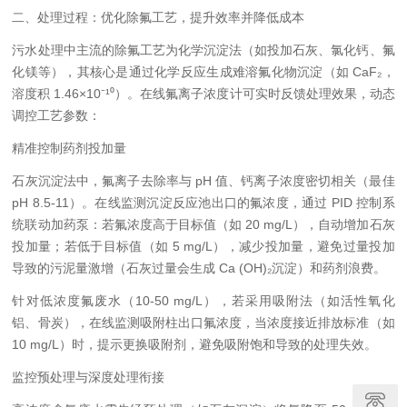
二、处理过程：优化除氟工艺，提升效率并降低成本
污水处理中主流的除氟工艺为化学沉淀法（如投加石灰、氯化钙、氟
化镁等），其核心是通过化学反应生成难溶氟化物沉淀（如 CaF₂，
溶度积 1.46×10⁻¹⁰）。在线氟离子浓度计可实时反馈处理效果，动态
调控工艺参数：
精准控制药剂投加量
石灰沉淀法中，氟离子去除率与 pH 值、钙离子浓度密切相关（最佳
pH 8.5-11）。在线监测沉淀反应池出口的氟浓度，通过 PID 控制系
统联动加药泵：若氟浓度高于目标值（如 20 mg/L），自动增加石灰
投加量；若低于目标值（如 5 mg/L），减少投加量，避免过量投加
导致的污泥量激增（石灰过量会生成 Ca (OH)₂沉淀）和药剂浪费。
针对低浓度氟废水（10-50 mg/L），若采用吸附法（如活性氧化
铝、骨炭），在线监测吸附柱出口氟浓度，当浓度接近排放标准（如
10 mg/L）时，提示更换吸附剂，避免吸附饱和导致的处理失效。
监控预处理与深度处理衔接