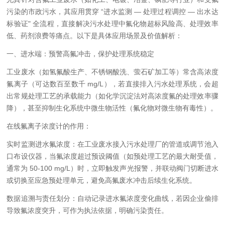
污染的市政污水，其应用贯穿 “进水监测 — 处理过程调控 — 出水达
标验证" 全流程，直接解决污水处理中氟化物超标风险高、处理效率
低、药剂浪费等痛点。以下是具体应用场景及价值解析：
一、进水端：预警高氟冲击，保护处理系统稳定
工业废水（如氢氟酸生产、不锈钢酸洗、萤石矿加工等）常含高浓度
氟离子（可达数百至数千 mg/L），若直接排入污水处理系统，会超
出常规处理工艺的承载能力（如化学沉淀法对高浓度氟的处理效率骤
降），甚至抑制生化系统中微生物活性（氟化物对微生物有毒性）。
在线氟离子浓度计的作用：
实时监测进水氟浓度：在工业废水接入污水处理厂的管道或调节池入
口布设仪器，当氟浓度超过预设阈值（如预处理工艺的最大耐受值，
通常为 50-100 mg/L）时，立即触发声光报警，并联动阀门切断进水
或切换至应急预处理单元，避免高氟废水冲击后续生化系统。
数据追溯与责任划分：自动记录进水氟浓度变化曲线，若因企业偷排
导致氟浓度突升，可作为执法依据，明确污染责任。