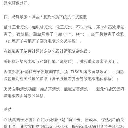
避免环保处罚。
四、特殊场景：高盐 / 复杂水质下的抗干扰监测
部分工业废水（如电镀废水、化工废水）不仅含氟，还含有高浓度氯
离子、硫酸根、重金属离子（如 Cu²⁺、Ni²⁺），会干扰氟离子检测
（如氯离子与氟离子选择电极的交叉响应）。
在线氟离子浓度计通过定制化设计适配复杂水质：
采用抗污染膜电极（如聚四氟乙烯材质），减少重金属离子吸附；
内置温度补偿和离子强度调节剂（如 TISAB 溶液自动添加），消除
高盐度对检测精度的影响（离子强度差异会导致电极电位偏移）；
支持自动清洗功能（如超声清洗、酸碱交替清洗），避免钙盐沉淀附
着电极表面导致的漂移。
总结
在线氟离子浓度计在污水处理中是 “防冲击、控成本、保达标" 的关
键工具：通过实时数据驱动工艺优化，既确保氟化物排放符合环保标