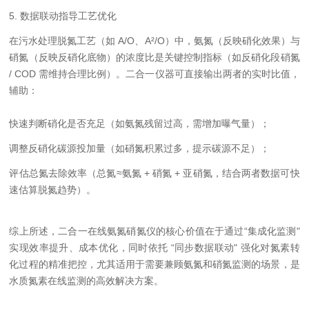
5. 数据联动指导工艺优化
在污水处理脱氮工艺（如 A/O、A²/O）中，氨氮（反映硝化效果）与
硝氮（反映反硝化底物）的浓度比是关键控制指标（如反硝化段硝氮
/ COD 需维持合理比例）。二合一仪器可直接输出两者的实时比值，
辅助：
快速判断硝化是否充足（如氨氮残留过高，需增加曝气量）；
调整反硝化碳源投加量（如硝氮积累过多，提示碳源不足）；
评估总氮去除效率（总氮≈氨氮 + 硝氮 + 亚硝氮，结合两者数据可快
速估算脱氮趋势）。
综上所述，二合一在线氨氮硝氮仪的核心价值在于通过“集成化监测"
实现效率提升、成本优化，同时依托 “同步数据联动" 强化对氮素转
化过程的精准把控，尤其适用于需要兼顾氨氮和硝氮监测的场景，是
水质氮素在线监测的高效解决方案。