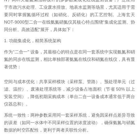
于市政污水处理、工业废水排放、地表水监测等场景，尤其适用于需
要同时掌握氮循环过程（如硝化、反硝化）的工艺控制。上海玄天
NOT-9000型二合一在线氨氮硝氮仪其核心特点围绕“集成化监测、协
同分析、高效适配"展开，具体如下：
1. 功能集成化，精简系统架构
作为“二合一" 设备，其最核心的特点是在同一套系统中实现氨氮和硝
氮的同步在线监测，相比单独部署氨氮在线仪和硝氮在线仪，具有显
著优势：
空间与成本优化：共享采样模块（采样泵、管路）、预处理单元（过
滤、温控）、废液处理系统等，减少设备占地面积（节省 50% 以上
安装空间），降低初期采购成本（单台二合一设备成本通常低于两台
仪器总和）。
系统一致性：两种参数采用同一套采样系统，避免因采样点差异导致
的误差（如同一水体中不同采样位置的浓度波动），确保氨氮与硝氮
数据的时空匹配性，更利于两者关联性分析。