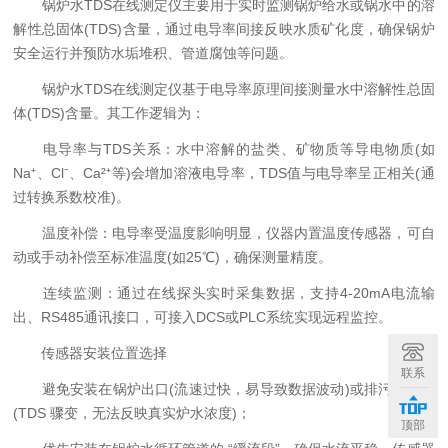
锅炉水TDS在线测定仪主要用于实时监测锅炉给水或锅水中的溶
解性总固体(TDS)含量，通过电导率间接反映水质矿化度，确保锅炉
安全运行并预防水垢堆积、管道腐蚀等问题。
锅炉水TDS在线测定仪基于电导率原理间接测量水中溶解性总固
体(TDS)含量。其工作逻辑为：
电导率与TDS关系：水中溶解的盐类、矿物质等导电物质(如
Na⁺、Cl⁻、Ca²⁺等)会增加溶液电导率，TDS值与电导率呈正相关(通
过转换系数校准)。
温度补偿：电导率受温度影响明显，仪器内置温度传感器，可自
动或手动补偿至标准温度(如25℃)，确保测量精度。
连续监测：通过在线探头实时采集数据，支持4-20mA电流输
出、RS485通讯接口，可接入DCS或PLC系统实现远程监控。
传感器安装位置选择
联系
避免安装在锅炉出口(流速过快，易导致数据波动)或排污口附近
(TDS 骤变，无法反映真实炉水浓度)；
顶部