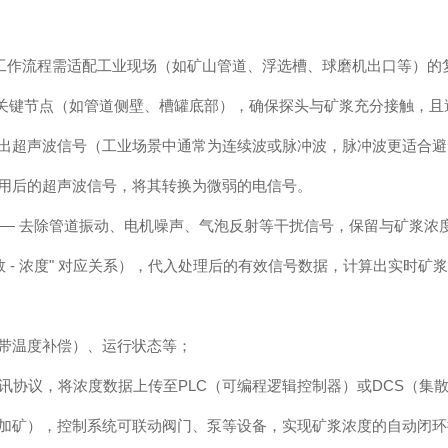
整工作流程需适配工业现场（如矿山管道、浮选槽、球磨机出口等）的
动的关键节点（如管道侧壁、槽罐底部），确保探头与矿浆充分接触，
出超声波信号（工业场景中通常为连续波或脉冲波，脉冲波更适合避
用后的超声波信号，将其转换为微弱的电信号。
 处理 —— 去除管道振动、电机噪声、气泡反射等干扰信号，保留与矿浆
 - 浓度" 对应关系），代入处理后的有效信号数据，计算出实时矿
带温度补偿）、运行状态等；
U数字通讯协议，将浓度数据上传至PLC（可编程逻辑控制器）或DCS（
加矿），控制系统可联动阀门、泵等设备，实现矿浆浓度的自动闭环