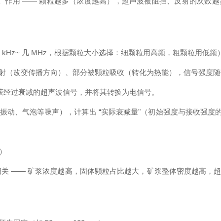
吸收" 作用 —— 颗粒越多（浓度越高），超声波被阻挡、反射的
 kHz~ 几 MHz，根据颗粒大小选择：细颗粒用高频，粗颗粒用低
射（改变传播方向）、部分被颗粒吸收（转化为热能），信号强度随
捕获经过衰减的超声波信号，并将其转换为电信号。
、气泡等噪声），计算出 “实际衰减量"（初始强度与接收强度的差
）
接相关 —— 矿浆浓度越高，固体颗粒占比越大，矿浆整体密度越高