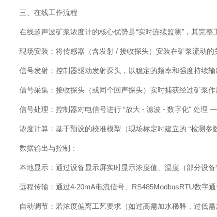
三、在线工作流程
在线超声波矿浆浓度计的核心优势是“实时连续监测"，其完
现场安装：将传感器（含发射 / 接收探头）安装在矿浆流
信号发射：控制器驱动发射探头，以稳定的频率和强度持续输
信号采集：接收探头（或同个回声探头）实时捕获经过矿浆作
信号处理：控制器对电信号进行 “放大 - 滤波 - 数字化"
浓度计算：基于预设的校准模型（现场标定时建立的 “检测参数
数据输出与控制：
本地显示：通过设备显示屏实时显示浓度值、温度（部分设备
远程传输：通过4-20mA电流信号、RS485ModbusRT
自动调节：若浓度偏离工艺要求（如过高需加水稀释，过低需