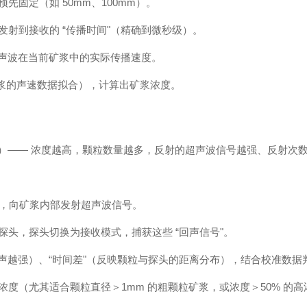
固定（如 50mm、100mm）。
射到接收的 “传播时间"（精确到微秒级）。
出超声波在当前矿浆中的实际传播速度。
度矿浆的声速数据拟合），计算出矿浆浓度。
"）—— 浓度越高，颗粒数量越多，反射的超声波信号越强、反射次
），向矿浆内部发射超声波信号。
头，探头切换为接收模式，捕获这些 “回声信号"。
回声越强）、“时间差"（反映颗粒与探头的距离分布），结合校准数
度（尤其适合颗粒直径＞1mm 的粗颗粒矿浆，或浓度＞50% 的高