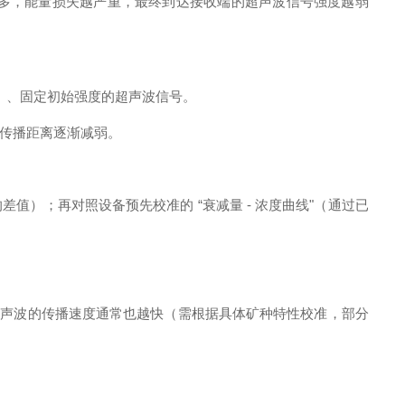
次数越多，能量损失越严重，最终到达接收端的超声波信号强度越弱
频）、固定初始强度的超声波信号。
传播距离逐渐减弱。
值）；再对照设备预先校准的 “衰减量 - 浓度曲线"（通过已
，超声波的传播速度通常也越快（需根据具体矿种特性校准，部分