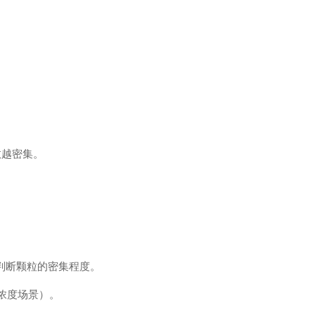
数越密集。
据判断颗粒的密集程度。
浓度场景）。