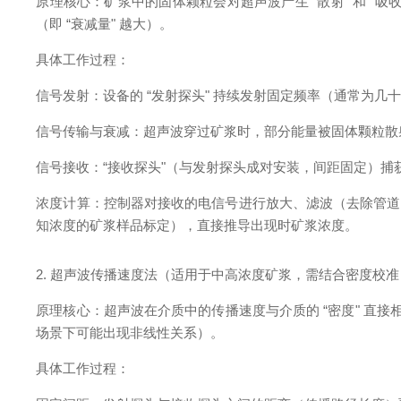
原理核心：矿浆中的固体颗粒会对超声波产生 “散射" 和 “
（即 “衰减量" 越大）。
具体工作过程：
信号发射：设备的 “发射探头" 持续发射固定频率（通常为几十
信号传输与衰减：超声波穿过矿浆时，部分能量被固体颗粒散
信号接收：“接收探头"（与发射探头成对安装，间距固定）
浓度计算：控制器对接收的电信号进行放大、滤波（去除管道振动
知浓度的矿浆样品标定），直接推导出现时矿浆浓度。
2. 超声波传播速度法（适用于中高浓度矿浆，需结合密度校准
原理核心：超声波在介质中的传播速度与介质的 “密度" 直
场景下可能出现非线性关系）。
具体工作过程：