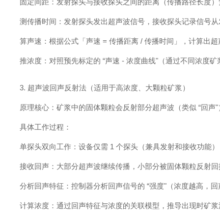
固定间距：发射探头与接收探头之间的距离（传播路径长度）预先
测传播时间：发射探头发出超声波信号，接收探头记录信号从发
算声速：根据公式「声速 = 传播距离 / 传播时间」，计算
推浓度：对照预先标定的 “声速 - 浓度曲线"（通过不同浓
3. 超声波回声反射法（适用于高浓度、大颗粒矿浆）
原理核心：矿浆中的固体颗粒会反射部分超声波（类似 “回声
具体工作过程：
单探头双向工作：设备仅需 1 个探头（兼具发射和接收功能
接收回声：大部分超声波继续传播，小部分被固体颗粒反射回探
分析回声特征：控制器分析回声信号的 “强度"（浓度越高，
计算浓度：通过回声特征与浓度的关联模型，推导出现时矿浆浓