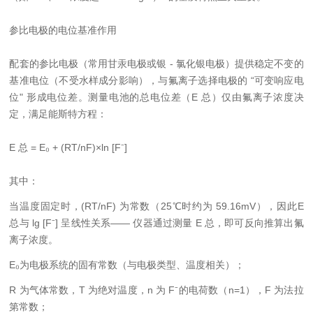
参比电极的电位基准作用
配套的参比电极（常用甘汞电极或银 - 氯化银电极）提供稳定不变的
基准电位（不受水样成分影响），与氟离子选择电极的 “可变响应电
位" 形成电位差。测量电池的总电位差（E 总）仅由氟离子浓度决
定，满足能斯特方程：
E 总 = E₀ + (RT/nF)×ln [F⁻]
其中：
当温度固定时，(RT/nF) 为常数（25℃时约为 59.16mV），因此E
总与 lg [F⁻] 呈线性关系—— 仪器通过测量 E 总，即可反向推算出氟
离子浓度。
E₀为电极系统的固有常数（与电极类型、温度相关）；
R 为气体常数，T 为绝对温度，n 为 F⁻的电荷数（n=1），F 为法拉
第常数；