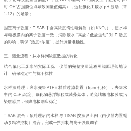
时 OH⁻占据膜位点导致测量值偏高），适配氟化工废水 pH 波动（常
1-12）的场景；
固定离子强度：TISAB 中含高浓度惰性电解质（如 KNO₃），使水样
与电极膜内的离子强度一致，消除废水 “高盐 / 低盐波动" 对 F⁻活度
的影响，确保 “活度≈浓度"，提升测量准确性。
三、测量流程：从水样到浓度数据的转化
结合氟化工废水的实际工况，仪器的完整测量流程围绕原理落地设
计，确保稳定性与抗干扰性：
水样预处理：废水先经PTFE 材质过滤装置（5μm 孔径），去除水
中的 CaF₂沉淀、氟化物悬浮颗粒或菌藻絮体，避免堵塞电极膜或污
染敏感层，保障电极响应稳定；
TISAB 混合：预处理后的水样与 TISAB 按预设比例（由仪器内置蠕
动泵精准控制）混合，完成干扰抑制与离子强度调节；