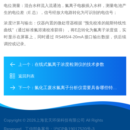
电位测量：混合水样流入流通池，氟离子电极插入水样，测量电池产
生的电位差（E 总），信号经放大电路转化为可识别的电信号；
浓度计算与输出：仪器内置的微处理器根据 “预先校准的能斯特线性
曲线"（通过标准氟溶液校准获得），将E总转化为氟离子浓度值，实
时显示在屏幕上，同时通过 RS485/4-20mA 接口输出数据，供后续
调控或记录。
在线式氟离子浓度检测仪的技术参数
上一个：
返回列表
氟化工废水氟离子分析仪需要具备哪些特点呢
下一个：
Copyright © 2026上海玄天环保科技有限公司 All Rights
Reserved 工信部备案号：
沪ICP备19017520号-3