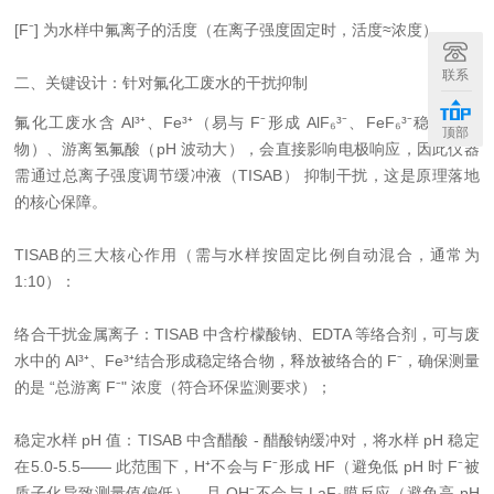
[F⁻] 为水样中氟离子的活度（在离子强度固定时，活度≈浓度）。
联系
二、关键设计：针对氟化工废水的干扰抑制
氟化工废水含 Al³⁺、Fe³⁺（易与 F⁻形成 AlF₆³⁻、FeF₆³⁻稳定络合
顶部
物）、游离氢氟酸（pH 波动大），会直接影响电极响应，因此仪器
需通过总离子强度调节缓冲液（TISAB） 抑制干扰，这是原理落地
的核心保障。
TISAB的三大核心作用（需与水样按固定比例自动混合，通常为
1:10）：
络合干扰金属离子：TISAB 中含柠檬酸钠、EDTA 等络合剂，可与废
水中的 Al³⁺、Fe³⁺结合形成稳定络合物，释放被络合的 F⁻，确保测量
的是 “总游离 F⁻" 浓度（符合环保监测要求）；
稳定水样 pH 值：TISAB 中含醋酸 - 醋酸钠缓冲对，将水样 pH 稳定
在5.0-5.5—— 此范围下，H⁺不会与 F⁻形成 HF（避免低 pH 时 F⁻被
质子化导致测量值偏低），且 OH⁻不会与 LaF₃膜反应（避免高 pH