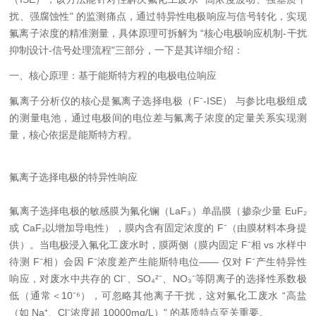
扰、强腐蚀性" 的监测痛点，通过特异性电极响应与信号转化，实现
氟离子浓度的精准测量，具体原理可拆解为 “核心电极响应机制-干扰
抑制设计-信号处理流程"三部分，一下是其详细介绍：
一、核心原理：基于能斯特方程的电极电位响应
氟离子分析仪的核心是氟离子选择电极（F⁻-ISE） 与参比电极组成
的测量电池，通过电极间的电位差与氟离子浓度的定量关系实现测
量，核心依据是能斯特方程。
氟离子选择电极的特异性响应
氟离子选择电极的敏感膜为氟化镧（LaF₃）单晶膜（掺杂少量 EuF₂
或 CaF₂以增加导电性），膜内含有固定浓度的 F⁻（由膜材料本身提
供）。当电极浸入氟化工废水时，膜两侧（膜内固定 F⁻相 vs 水样中
待测 F⁻相）会因 F⁻浓度差产生能斯特电位—— 仅对 F⁻产生特异性
响应，对废水中共存的 Cl⁻、SO₄²⁻、NO₃⁻等阴离子的选择性系数极
低（通常＜10⁻⁶），可忽略其他离子干扰，这对氟化工废水 “高盐
（如 Na⁺、Cl⁻浓度超 10000mg/L）" 的基质特点至关重要。