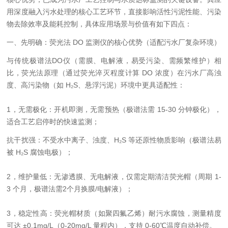
用深度融入污水处理的核心工艺环节，直接影响活性污泥性能、污染
物去除效率及能耗控制，具体应用场景与价值有如下四点：
一、先明确：荧光法 DO 监测仪的核心优势（适配污水厂复杂环境）
与传统极谱法DO仪（需膜、电解液，易受污染、需频繁维护）相
比，荧光法原理（通过荧光淬灭程度计算 DO 浓度）在污水厂高浊
度、高污染物（如 H₂S、悬浮污泥）环境中更具适配性：
1，无需极化：开机即测，无需预热（极谱法需 15-30 分钟极化），
适合工艺启停时的快速监测；
抗干扰强：不受水中离子、浊度、H₂S 等还原性物质影响（极谱法易
被 H₂S 腐蚀电极）；
2，维护量低：无渗透膜、无电解液，仅需定期清洁荧光帽（周期 1-
3 个月，极谱法需2个月换膜/电解液）；
3，稳定性高：荧光帽材质（如聚四氟乙烯）耐污水腐蚀，测量精度
可达 ±0.1mg/L（0-20mg/L 量程内），支持 0-60℃温度自动补偿。