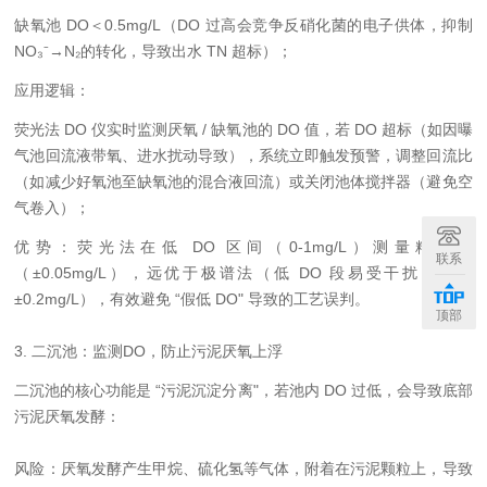
缺氧池 DO＜0.5mg/L（DO 过高会竞争反硝化菌的电子供体，抑制
NO₃⁻→N₂的转化，导致出水 TN 超标）；
应用逻辑：
荧光法 DO 仪实时监测厌氧 / 缺氧池的 DO 值，若 DO 超标（如因曝
气池回流液带氧、进水扰动导致），系统立即触发预警，调整回流比
（如减少好氧池至缺氧池的混合液回流）或关闭池体搅拌器（避免空
气卷入）；
优势：荧光法在低 DO 区间（0-1mg/L）测量精度高
联系
（±0.05mg/L），远优于极谱法（低 DO 段易受干扰，误差
±0.2mg/L），有效避免 “假低 DO" 导致的工艺误判。
顶部
3. 二沉池：监测DO，防止污泥厌氧上浮
二沉池的核心功能是 “污泥沉淀分离"，若池内 DO 过低，会导致底部
污泥厌氧发酵：
风险：厌氧发酵产生甲烷、硫化氢等气体，附着在污泥颗粒上，导致