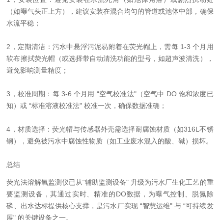
（如曝气头正上方），建议安装在混合均匀的管道或池体中部，确保
水流平稳；
2，定期清洁：污水中悬浮污泥易附着在荧光帽上，需每 1-3 个月用
软布擦拭荧光帽（或选择带自动清洗功能的型号，如超声波清洗），
避免影响测量精度；
3，校准周期：每 3-6 个月用 “空气校准法"（空气中 DO 饱和浓度已
知）或 “标准溶液校准法" 校准一次，确保数据准确；
4，材质选择：荧光帽与传感器外壳需选择耐腐蚀材质（如316L不锈
钢），避免被污水中腐蚀性物质（如工业废水混入的酸、碱）损坏。
总结
荧光法溶解氧监测仪已从“辅助监测设备" 升级为污水厂生化工艺的重
要监测设备，其通过实时、精准的DO数据，为曝气控制、脱氮除
磷、出水达标提供核心支撑，是污水厂实现 “智慧运维" 与 “可持续发
展" 的关键设备之一。