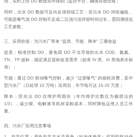
动，实时上传 DO 数据至环保部门监控平台，确保排放合规；
同时，出水 DO 数据可反向反馈前端工艺：若出水 DO 持续偏低，
可能是曝气池 DO 控制不足或二沉池污泥停留时间过长，需回溯优化
工艺参数。
三、应用价值：为污水厂带来 “提质、节能、降本" 三重收益
提质：精准控制 DO，避免因 DO 不当导致的出水 COD、氨氮、
TN、TP 超标，稳定满足提标改造需求（如准 IV 类、III 类地表水标
准）；
节能：通过 DO 联动曝气控制，减少 “过度曝气" 的能耗浪费，某中
型污水厂（日处理 10 万吨）应用后，年节电可达 15-20 万度；
降本：荧光法 DO 仪维护周期长（年均维护次数仅为极谱法的
1/3），减少膜、电解液等耗材采购成本，同时降低运维人员工作
量。
四、污水厂应用注意事项
1，安装位置：避免安装在水流死角（如池体角落）或剧烈扰动处