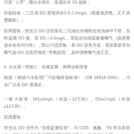
污泥 “上浮"，随出水排出，造成出水 SS 超标；
控制目标：二沉池 DO 需维持在0.5-1.0mg/L（既避免厌氧，又不浪
费能耗）；
应用逻辑：荧光法 DO 仪安装在二沉池出水堰附近或池体中下部，实
时监测 DO 值：若 DO＜0.5mg/L，系统启动池底微量曝气（或调整
进水布水均匀性），防止污泥厌氧；若 DO 异常升高，需排查是否为
曝气池 DO 过高导致的 “带氧回流"，及时调整曝气池工艺。
4. 出水渠 / 排放口：合规监测，保障达标排放
根据《城镇污水处理厂污染物排放标准》（GB 18918-2002），污
水厂出水 DO 需满足：
一级 A 标准：DO≥2mg/L（水温＞12℃时）、DO≥1mg/L（水温
≤12℃时）；
应用逻辑：
荧光法 DO 仪作为 “在线监测仪表"，与 COD、氨氮、TN 等仪表联