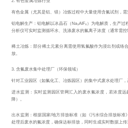
2. 有色金属冶炼行业
有色金属（尤其是铝、镁）冶炼过程中大量使用含氟试剂，需
铝电解生产：铝电解以冰晶石（Na₃AlF₆）为电解质，生产
分析仪可实时监测循环水、洗涤废水的氟离子浓度（通常需控制在
稀土冶炼：部分稀土元素分离需使用氢氟酸作为浸出剂或络合
放。
3. 含氟废水集中处理厂（环保领域）
针对工业园区（如氟化工、冶炼园区）的集中式废水处理厂，
进水监测：实时监测园区管网汇入的废水氟浓度，若浓度远超
降）。
出水监测：根据国家/地方排放标准（如《污水综合排放标准》GB 
处理后废水的氟浓度，确保达标排放，同时生成实时数据上传