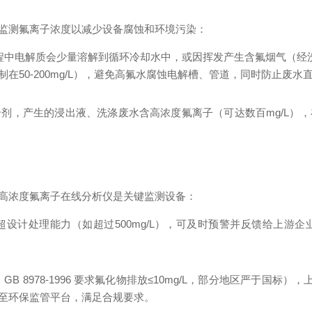
监测氟离子浓度以减少设备腐蚀和环境污染：
过程中电解质会少量溶解到循环冷却水中，或因挥发产生含氟烟气（经洗
50-200mg/L），避免高氟水腐蚀电解槽、管道，同时防止废水
剂，产生的浸出液、洗涤废水含高浓度氟离子（可达数百mg/L）
高浓度氟离子在线分析仪是关键监测设备：
设计处理能力（如超过500mg/L），可及时预警并反馈给上游
8978-1996 要求氟化物排放≤10mg/L，部分地区严于国标），
至环保监管平台，满足合规要求。