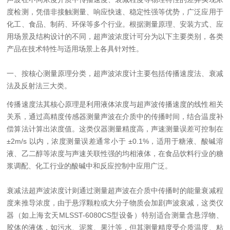
度检测，凭借非接触测量、响应快速、稳定性强等优势，广泛应用于
化工、食品、制药、环保等多个行业。根据测量原理、安装方式、应
用场景及结构设计的不同，超声波浓度计可分为以下主要类别，各类
产品在技术特性与适用场景上各具针对性。
一、按核心测量原理分类，超声波浓度计主要包括传播速度法、衰减
法及反射法三大类。
传播速度法其核心原理是利用液体浓度与超声波传播速度的线性相关
关系，通过高精度传感器测量声波在介质中的传播时间，结合温度补
偿算法计算出浓度值。这类仪器测量精度高，声速测量误差可控制在
±2m/s 以内，浓度测量误差通常小于 ±0.1%，适用于糖液、酸碱溶
液、乙二醇等浓度与声速关联性强的均相液体，在食品饮料行业的糖
浆调配、化工行业的酸碱中和反应控制中应用广泛。
衰减法超声波浓度计则通过测量超声波在介质中传播时的能量衰减程
度来推导浓度，由于悬浮颗粒或大分子物质会加剧声波衰减，这类仪
器（如上海玄天MLSST-6080CS型设备）特别适合测量含悬浮物、
胶体的液体，如污水、泥浆、果汁等，但其测量精度受介质温度、粘