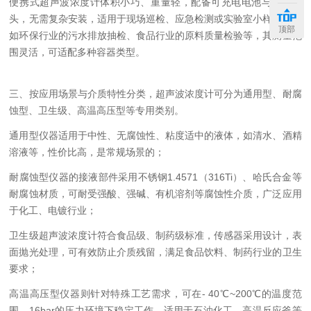
便携式超声波浓度计体积小巧、重量轻，配备可充电电池与便携探
头，无需复杂安装，适用于现场巡检、应急检测或实验室小样分析，
顶部
如环保行业的污水排放抽检、食品行业的原料质量检验等，其测量范
围灵活，可适配多种容器类型。
三、按应用场景与介质特性分类，超声波浓度计可分为通用型、耐腐
蚀型、卫生级、高温高压型等专用类别。
通用型仪器适用于中性、无腐蚀性、粘度适中的液体，如清水、酒精
溶液等，性价比高，是常规场景的；
耐腐蚀型仪器的接液部件采用不锈钢1.4571（316Ti）、哈氏合金等
耐腐蚀材质，可耐受强酸、强碱、有机溶剂等腐蚀性介质，广泛应用
于化工、电镀行业；
卫生级超声波浓度计符合食品级、制药级标准，传感器采用设计，表
面抛光处理，可有效防止介质残留，满足食品饮料、制药行业的卫生
要求；
高温高压型仪器则针对特殊工艺需求，可在- 40℃~200℃的温度范
围、16bar的压力环境下稳定工作，适用于石油化工、高温反应釜等