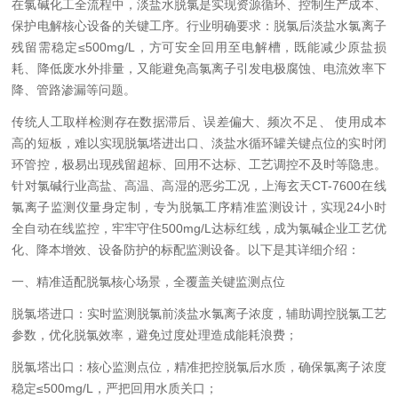
在氯碱化工全流程中，淡盐水脱氯是实现资源循环、控制生产成本、
保护电解核心设备的关键工序。行业明确要求：脱氯后淡盐水氯离子
残留需稳定≤500mg/L，方可安全回用至电解槽，既能减少原盐损
耗、降低废水外排量，又能避免高氯离子引发电极腐蚀、电流效率下
降、管路渗漏等问题。
传统人工取样检测存在数据滞后、误差偏大、频次不足、 使用成本
高的短板，难以实现脱氯塔进出口、淡盐水循环罐关键点位的实时闭
环管控，极易出现残留超标、回用不达标、工艺调控不及时等隐患。
针对氯碱行业高盐、高温、高湿的恶劣工况，上海玄天CT-7600在线
氯离子监测仪量身定制，专为脱氯工序精准监测设计，实现24小时
全自动在线监控，牢牢守住500mg/L达标红线，成为氯碱企业工艺优
化、降本增效、设备防护的标配监测设备。以下是其详细介绍：
一、精准适配脱氯核心场景，全覆盖关键监测点位
脱氯塔进口：实时监测脱氯前淡盐水氯离子浓度，辅助调控脱氯工艺
参数，优化脱氯效率，避免过度处理造成能耗浪费；
脱氯塔出口：核心监测点位，精准把控脱氯后水质，确保氯离子浓度
稳定≤500mg/L，严把回用水质关口；