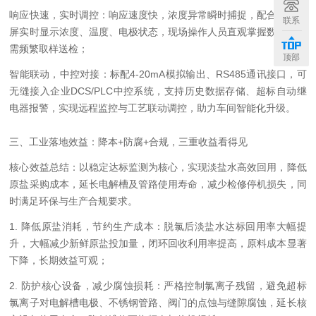
响应快速，实时调控：响应速度快，浓度异常瞬时捕捉，配合高清大
联系
屏实时显示浓度、温度、电极状态，现场操作人员直观掌握数据，无
需频繁取样送检；
顶部
智能联动，中控对接：标配4-20mA模拟输出、RS485通讯接口，可
无缝接入企业DCS/PLC中控系统，支持历史数据存储、超标自动继
电器报警，实现远程监控与工艺联动调控，助力车间智能化升级。
三、工业落地效益：降本+防腐+合规，三重收益看得见
核心效益总结：以稳定达标监测为核心，实现淡盐水高效回用，降低
原盐采购成本，延长电解槽及管路使用寿命，减少检修停机损失，同
时满足环保与生产合规要求。
1. 降低原盐消耗，节约生产成本：脱氯后淡盐水达标回用率大幅提
升，大幅减少新鲜原盐投加量，闭环回收利用率提高，原料成本显著
下降，长期效益可观；
2. 防护核心设备，减少腐蚀损耗：严格控制氯离子残留，避免超标
氯离子对电解槽电极、不锈钢管路、阀门的点蚀与缝隙腐蚀，延长核