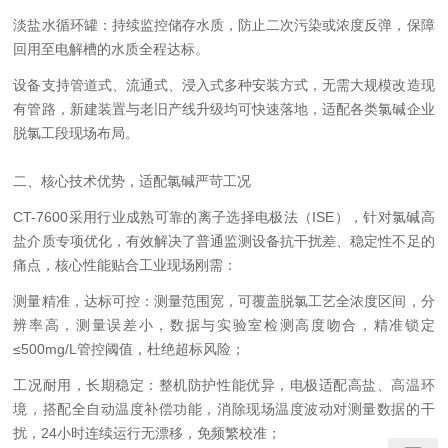
淡盐水循环罐：持续监控储存水质，防止二次污染或浓度反弹，保障
回用至电解槽的水质全程达标。
设备支持管道式、流通式、浸入式多种安装方式，无需大规模改造现
有管路，新建装置与老旧产线升级均可快速落地，适配各类氯碱企业
脱氯工段现场布局。
二、核心技术优势，适配氯碱严苛工况
CT-7600采用行业成熟可靠的离子选择电极法（ISE），针对氯碱高
盐介质专项优化，有效解决了普通监测设备抗干扰差、稳定性不足的
痛点，核心性能贴合工业现场刚需：
测量精准，达标可控：测量范围宽，可覆盖脱氯工艺全浓度区间，分
辨率高，测量误差小，数据与实验室检测高度吻合，精准锁定
≤500mg/L管控阈值，杜绝超标风险；
工况耐用，长期稳定：整机防护性能优异，电极适配高盐、高温环
境，搭配全自动温度补偿功能，消除现场温度波动对测量数据的干
扰，24小时连续运行无漂移，免频繁校准；