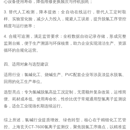
心设备使用寿命，降低维修更换频次与停机损耗；
3. 替代人工检测，降本提效：全自动在线运行，替代人工定时取
样、实验室化验，减少人力投入，规避人工误差，提升脱氯工序管控
精度与运行效率；
4. 合规可追溯，满足监管要求：全程数据自动记录存储，形成完整
监测台账，便于生产溯源与环保核查，助力企业实现清洁生产、资源
循环的合规化运营。
四、适用对象与选型建议
适用行业：氯碱化工、烧碱生产、PVC配套企业等涉及淡盐水脱氯、
回用的化工生产单位。
选型亮点：专为氯碱脱氯高盐工况定制，无需额外复杂改装，运维简
便、耗材成本低、使用寿命长，性价比优于常规通用型氯离子监测设
备，适合工业现场长期连续运行。
综上所述，氯碱行业提质增效、绿色转型，核心在于精细化工艺管
控。上海玄天CT-7600氯离子监测仪，聚焦脱氯工序痛点，以精准监