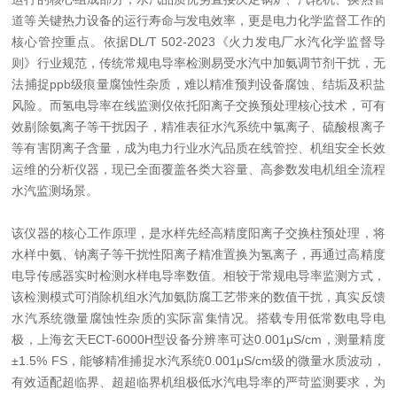
道等关键热力设备的运行寿命与发电效率，更是电力化学监督工作的
核心管控重点。依据DL/T 502-2023《火力发电厂水汽化学监督导
则》行业规范，传统常规电导率检测易受水汽中加氨调节剂干扰，无
法捕捉ppb级痕量腐蚀性杂质，难以精准预判设备腐蚀、结垢及积盐
风险。而氢电导率在线监测仪依托阳离子交换预处理核心技术，可有
效剔除氨离子等干扰因子，精准表征水汽系统中氯离子、硫酸根离子
等有害阴离子含量，成为电力行业水汽品质在线管控、机组安全长效
运维的分析仪器，现已全面覆盖各类大容量、高参数发电机组全流程
水汽监测场景。
该仪器的核心工作原理，是水样先经高精度阳离子交换柱预处理，将
水样中氨、钠离子等干扰性阳离子精准置换为氢离子，再通过高精度
电导传感器实时检测水样电导率数值。相较于常规电导率监测方式，
该检测模式可消除机组水汽加氨防腐工艺带来的数值干扰，真实反馈
水汽系统微量腐蚀性杂质的实际富集情况。搭载专用低常数电导电
极，上海玄天ECT-6000H型设备分辨率可达0.001μS/cm，测量精度
±1.5% FS，能够精准捕捉水汽系统0.001μS/cm级的微量水质波动，
有效适配超临界、超超临界机组极低水汽电导率的严苛监测要求，为