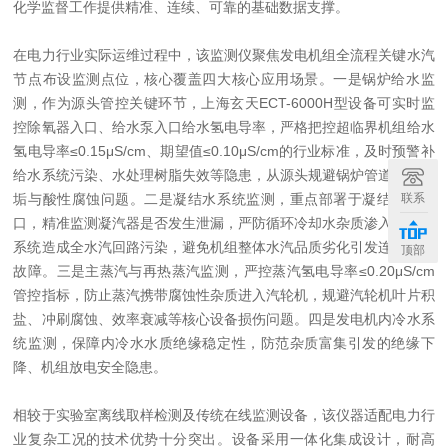
化学监督工作提供精准、连续、可靠的基础数据支撑。
在电力行业实际运维过程中，该监测仪聚焦发电机组全流程关键水汽
节点布设监测点位，核心覆盖四大核心应用场景。一是锅炉给水监
测，作为源头管控关键环节，上海玄天ECT-6000H型设备可实时监
控除氧器入口、给水泵入口给水氢电导率，严格把控超临界机组给水
氢电导率≤0.15μS/cm、期望值≤0.10μS/cm的行业标准，及时预警补
给水系统污染、水处理树脂失效等隐患，从源头规避锅炉管道内壁结
联系
垢与酸性腐蚀问题。二是凝结水系统监测，重点部署于凝结水泵出
口，精准监测凝汽器是否发生泄漏，严防循环冷却水杂质渗入凝结水
系统造成全水汽回路污染，避免机组整体水汽品质劣化引发连锁设备
顶部
故障。三是主蒸汽与再热蒸汽监测，严控蒸汽氢电导率≤0.20μS/cm
管控指标，防止蒸汽携带腐蚀性杂质进入汽轮机，规避汽轮机叶片积
盐、冲刷腐蚀、效率衰减等核心设备损伤问题。四是发电机内冷水系
统监测，保障内冷水水质绝缘稳定性，防范杂质富集引发的绝缘下
降、机组放电安全隐患。
相较于实验室离线取样检测及传统在线监测设备，该仪器适配电力行
业复杂工况的技术优势十分突出。设备采用一体化集成设计，耐高