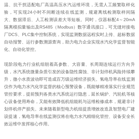
温、抗干扰适配电厂高温高压水汽运维环境，无需人工频繁取样化
验，可实现24小时不间断连续在线监测，规避离线检测取样间隔
大、数据滞后、人工检测误差大等短板。同时，仪器标配4～20mA
隔离模拟量输出及RS485（Modbus）数字通讯接口，可无缝对接电
厂DCS、PLC集中控制系统，实现监测数据远程实时上传、超标数据
自动报警、运行参数溯源查询，助力电力企业实现水汽化学监督智能
化、自动化管控。
现阶段电力行业机组朝着高参数、大容量、长周期连续运行方向升
级，水汽系统微量杂质引发的设备隐性腐蚀、非计划停机风险持续攀
升，微小水质波动即可造成百万级运维经济损失。氢电导率在线监测
仪作为电力水汽化学监督的核心预警设备，既能够精准落实行业规范
管控要求，提前预判各类水汽系统运行隐患，延长锅炉、汽轮机等核
心设备使用寿命，又能有效降低机组能耗与运维检修成本，规避非计
划停机停产损失。未来随着新型电力机组提质增效改造及智慧电厂建
设提速，氢电导率在线监测仪将在电力水汽精细化管控、设备安全长
效运维中发挥核心作用。