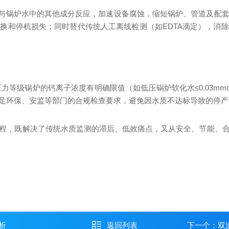
会与锅炉水中的其他成分反应，加速设备腐蚀，缩短锅炉、管道及配
换和停机损失；同时替代传统人工离线检测（如EDTA滴定），消
压力等级锅炉的钙离子浓度有明确限值（如低压锅炉软化水≤0.03mmol/
足环保、安监等部门的合规检查要求，避免因水质不达标导致的停产
程，既解决了传统水质监测的滞后、低效痛点，又从安全、节能、
析
返回列表
下一个：
双