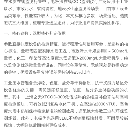
在水质在线监测行业中，电极法在线COD监测仪可广泛应用于工业
废水、市政污水、管网管控、地表水生态监测等场景，目前市面设备
品类繁杂、性能差距较大，为此，本文从核心参数、场景适配、选购
避坑三大维度，梳理专业选型思路，为行业用户提供实操性参考。
一、核心参数：选型核心判定依据
参数直接决定设备的检测精度、运行稳定性与使用寿命，是选购的核
心标准。量程需匹配实际水质工况，市政污水常规选用0～500mg/L
量程，化工、印染等高浓度废水需适配0-2000mg/L大量程机型，纯
水监测则优选微量量程设备。同时设备重复性、示值误差是数据稳定
的关键，优质设备重复性误差需控制在±3%以内。
工业废水普遍含悬浮物、色度、盐分等干扰物质，抗干扰能力是区分
设备优劣的关键，需优选搭载温度、浊度、盐分多重补偿功能的机
型。其中，上海玄天XTCOD-300凭借成熟的多维度补偿算法与高精
度检测模块，可有效抵消复杂水体干扰，在高浊(≤2000NTU)、高色
度水质中仍能保持稳定精准的检测效果，适配绝大多数工业与环保监
测场景。此外，电极优先选用316L不锈钢耐腐蚀材质，可耐受酸碱
腐蚀，大幅降低后期耗材更换成本。