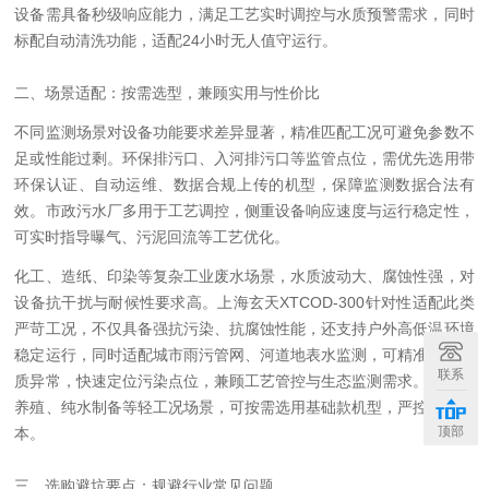
设备需具备秒级响应能力，满足工艺实时调控与水质预警需求，同时
标配自动清洗功能，适配24小时无人值守运行。
二、场景适配：按需选型，兼顾实用与性价比
不同监测场景对设备功能要求差异显著，精准匹配工况可避免参数不
足或性能过剩。环保排污口、入河排污口等监管点位，需优先选用带
环保认证、自动运维、数据合规上传的机型，保障监测数据合法有
效。市政污水厂多用于工艺调控，侧重设备响应速度与运行稳定性，
可实时指导曝气、污泥回流等工艺优化。
化工、造纸、印染等复杂工业废水场景，水质波动大、腐蚀性强，对
设备抗干扰与耐候性要求高。上海玄天XTCOD-300针对性适配此类
严苛工况，不仅具备强抗污染、抗腐蚀性能，还支持户外高低温环境
稳定运行，同时适配城市雨污管网、河道地表水监测，可精准捕捉水
联系
质异常，快速定位污染点位，兼顾工艺管控与生态监测需求。而水产
养殖、纯水制备等轻工况场景，可按需选用基础款机型，严控采购成
顶部
本。
三、选购避坑要点：规避行业常见问题