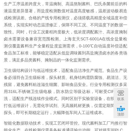
生产工序温差跨度大，常温腌制、高温熬制酱料、巴氏杀菌前后的料
液温度差异显著，而盐度检测数值对温度高度敏感，温差波动极易造
成检测误差。合格的产线专用检测仪，必须搭载高精度全域温度补偿
系统，实现实时动态温漂修正，保障不同工况、不同温度下的数据一
致性。同时，行业工况量程跨度极大，低浓度调配酱汁、高浓度腌制
卤水需要设备兼容宽范围检测。上海玄天SCT-6001A在线全盐量检
测仪覆盖酱料生产全量程盐度监测需求，0-100℃自动温度补偿适配
食品加工标准，能够稳定适配从低盐调味酱到高盐腌渍卤水的各类场
景，满足多品类酱料、腌制品的一体化监测需求。
卫生级结构设计与低运维技术，适配食品洁净生产规范。食品生产设
备必须符合卫生级标准，探头材质、机身结构需防腐蚀、易清洁、无
残留，避免酱料粘连滋生细菌、影响食品安全。行业专用检测仪多采
用316L不锈钢卫生级电极，防水防尘等级达标，可耐受CIP现场清
洗，适配生产线连续作业模式。同时区别于实验室设备，在线设备主
联系
打低运维设计，无需化学试剂、无高频耗材更换，仅需定期简易清洁
探头，即可长期稳定运行，大幅降低车间人工运维成本。
顶部
智能化数据联动技术，实现工艺闭环管控。现代酱料加工厂均推行智
能化生产，在线检测仪需具备标准通讯输出功能，可对接车间PLC、