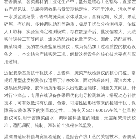
在酱腌菜、各类酱料的工业化生产中，盐分是核心工艺指标，直接左
右产品风味、防腐抑菌效果与货架期稳定性。不同于净水、污水等单
一水质监测场景，酱料与腌菜卤水体系复杂，含有淀粉、胶质、果蔬
碎屑、有机酸、多种调味助剂等杂质，极易干扰盐分检测精度。传统
人工取样、实验室滴定检测模式，存在数据滞后、批次偏差大、无法
实时调控工艺等问题，难以适配连续化量产需求。因此，适配酱料、
腌菜特殊工况的在线全盐量检测仪，成为食品加工过程质控的核心设
备之一。本文结合产线实际工况，解析这类设备的核心技术要点与应
用逻辑。
适配复杂基质抗干扰技术，是酱料、腌菜产线检测仪的核心门槛。常
规通用型盐度检测仪仅适用于洁净水体，面对浓稠酱料、浑浊卤水，
极易因悬浮物、胶体物质附着探头出现数据漂移、测量失真问题。针
对行业痛点，专用在线设备多采用优化电导检测算法，搭配动态补偿
技术，可有效抵消有机酸、色素、可溶性固形物带来的检测干扰，保
障高杂质体系下的测量稳定性。上海玄天SCT-6001A在线全盐量检
测仪可以用于酱腌菜卤水、调味酱料盐度的测量，无需频繁清洗校
准，适配调配、腌制、灌装前全流程在线监测。
温漂自适应补偿与宽量程适配，是贴合产线工艺的关键技术。酱腌菜