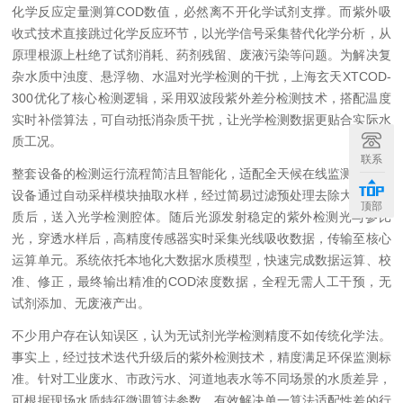
化学反应定量测算COD数值，必然离不开化学试剂支撑。而紫外吸
收式技术直接跳过化学反应环节，以光学信号采集替代化学分析，从
原理根源上杜绝了试剂消耗、药剂残留、废液污染等问题。为解决复
杂水质中浊度、悬浮物、水温对光学检测的干扰，上海玄天XTCOD-
300优化了核心检测逻辑，采用双波段紫外差分检测技术，搭配温度
实时补偿算法，可自动抵消杂质干扰，让光学检测数据更贴合实际水
质工况。
联系
整套设备的检测运行流程简洁且智能化，适配全天候在线监测场景。
设备通过自动采样模块抽取水样，经过简易过滤预处理去除大颗粒杂
顶部
质后，送入光学检测腔体。随后光源发射稳定的紫外检测光与参比
光，穿透水样后，高精度传感器实时采集光线吸收数据，传输至核心
运算单元。系统依托本地化大数据水质模型，快速完成数据运算、校
准、修正，最终输出精准的COD浓度数据，全程无需人工干预，无
试剂添加、无废液产出。
不少用户存在认知误区，认为无试剂光学检测精度不如传统化学法。
事实上，经过技术迭代升级后的紫外检测技术，精度满足环保监测标
准。针对工业废水、市政污水、河道地表水等不同场景的水质差异，
可根据现场水质特征微调算法参数，有效解决单一算法适配性差的行