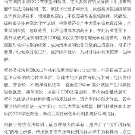
当前国内水质COD在线监测领域，绝大多数传统设备依旧沿用重铬
酸钾湿法消解检测工艺。该技术经过多年应用，虽然检测数据能够满
足环保合规要求，但短板也突出，不仅需要常备重铬酸钾、浓硫酸、
硫酸银等多种高危化学试剂，检测后还会产生大量有毒危废废液，企
业试剂采购、危废处置、日常运维成本居高不下。在此行业背景下，
紫外吸收式无试剂在线COD监测仪凭借纯物理光学检测模式，有效
摆脱对化学试剂的依赖，成为污水监测设备升级的主流选择。很多行
业用户仅知晓其免试剂、低运维的优势，却对其核心检测原理一知半
解。
紫外吸收法检测COD的核心依据为朗伯-比尔定律，也是目前无试剂
监测设备的核心技术底层。水体中绝大多数有机污染物，包括腐殖
酸、芳香烃、不饱和有机物等，都会在254nm紫外波段产生特异性
吸收反应。简单来说，水质中COD浓度越高，有机物含量就越高，
紫外光线穿过水体时的吸收强度就越大，透光率则会随之降低。设备
通过精准捕捉这一光学变化，结合内置算法模型，即可精准换算出对
应的COD浓度数值，全程无需任何化学药剂参与反应与消解。
相较于传统湿法检测，该原理最大的革新，是舍弃了“化学消解氧
化"的核心步骤。传统设备依靠强氧化剂消解水样中的有机物，通过