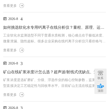
现玻璃膜脱水、凝胶电解质失效、液接界堵塞、响应变慢、测量漂移
查看更多
等问题。相较于常温工况，低温在线pH传感器对使用、停机、清
洗、存放的规范性要求更高。合理的日常保养与工况适配操作，能够
4
2026-8
大幅延长电极使用寿命，降低现场运维成本与设备更换频次。本文结
合零下工业工况特点，汇总低温在线pH分析仪电极全套养护技巧。
如何挑选软化水专用钙离子在线分析仪？量程、原理、运维深度解析
首先是低温启停与投用规范，这是零下工况电极养护的核心关键。冬
工业软化水监测选型不同于普通水质检测，核心难点在于极低浓度、
季...
微量泄漏、隐性超标。很多企业采购在线钙离子分析仪只看价格与基
础功能，忽略量程适配、检测原理、长期运维适配性，导致设备装后
查看更多
测不准、漂移大、漏检树脂穿透，依旧出现锅炉结垢、能耗升高等问
题。想要精准选到软化水专用机型，需从量程参数、检测原理、现场
3
2026-8
运维三大核心维度深度筛选，避开通用设备选型误区。首先是量程与
精度选型，这是软化水微量监测的核心关键。软化水经过树脂置换
矿山在线矿浆浓度计怎么选？超声波/射线式优缺点、选型全攻略
后，钙含量极低，属于痕量监测场景，通用大量程检测仪存在“大数
联系
矿浆浓度是选矿磨矿、分级、浮选作业的核心控制参数，监测设备选
测...
型直接决定工艺稳定性与回收率水平。目前矿山主流在线监测设备分
顶部
为射线式与超声波式两大类，二者原理、适用工况、运维成本与合规
查看更多
要求差异较大，很多企业常因选型不当出现数据不稳、运维繁琐、合
规风险等问题。本文对比两类设备核心优劣，结合现场工况给出完整
3
2026-8