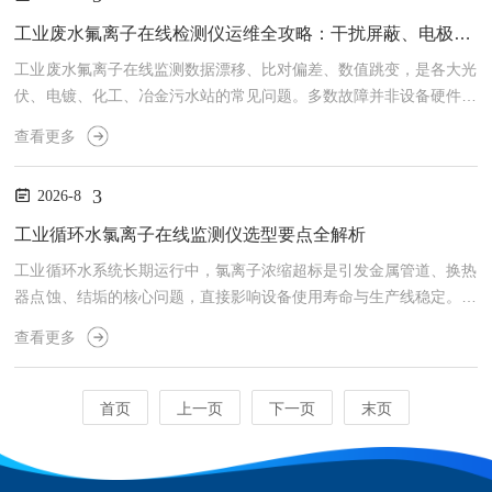
选型思路，帮助矿山精准匹配设备、规避使用隐患。一、射线式矿浆
浓度计：高精度但合规运维成本高射线式浓度计依托γ射线衰减原理
工业废水氟离子在线检测仪运维全攻略：干扰屏蔽、电极养护与数据质控要点
检测矿浆密度与浓度，技术成熟、瞬时精度高，几乎不受矿浆粒
工业废水氟离子在线监测数据漂移、比对偏差、数值跳变，是各大光
度、...
伏、电镀、化工、冶金污水站的常见问题。多数故障并非设备硬件损
坏，而是现场干扰未屏蔽、电极养护不规范、日常数据质控缺失导
查看更多
致。相比于事后检修整改，标准化的日常运维，才是保障氟监测设备
长期稳定、数据合规的核心。本文从现场干扰屏蔽、电极日常养护、
3
2026-8
数据质量质控三个实操维度，梳理工业工况下完整运维要点，为企业
在线监测稳定运行提供参考。在复杂工业现场，干扰屏蔽是保障监测
工业循环水氯离子在线监测仪选型要点全解析
精度的前提。工业废水本身含有大量盐分、重金属、悬浮物、胶体杂
工业循环水系统长期运行中，氯离子浓缩超标是引发金属管道、换热
质...
器点蚀、结垢的核心问题，直接影响设备使用寿命与生产线稳定。在
线氯离子监测仪作为水质管控的核心设备，选型是否合理，直接决定
查看更多
监测数据的精准度、工况适配性及长期运维成本。很多企业选型仅参
考价格，忽略核心参数与工况匹配度，导致设备数据漂移、监测失
效、频繁故障等问题。结合工业现场应用经验与国标管控要求，全面
首页
上一页
下一页
末页
解析循环水氯离子在线监测仪核心选型要点。核心首要选型要点为精
度与检测稳定性，这是设备发挥监测作用的基础。工业循环水存在水
温...