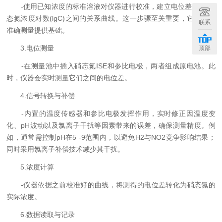
-使用已知浓度的标准溶液对仪器进行校准，建立电位差(E)与硝
态氮浓度对数(lgC)之间的关系曲线。这一步骤至关重要，它为后续
联系
准确测量提供基础。
3.电位测量
顶部
-在测量池中插入硝态氮ISE和参比电极，两者组成原电池。此
时，仪器会实时测量它们之间的电位差。
4.信号转换与补偿
-内置的温度传感器和参比电极发挥作用，实时修正因温度变
化、pH波动以及氯离子干扰等因素带来的误差，确保测量精度。例
如，通常需控制pH在5 -9范围内，以避免H2与NO2竞争影响结果；
同时采用氯离子补偿技术减少其干扰。
5.浓度计算
-仪器依据之前校准好的曲线，将测得的电位差转化为硝态氮的
实际浓度。
6.数据读取与记录