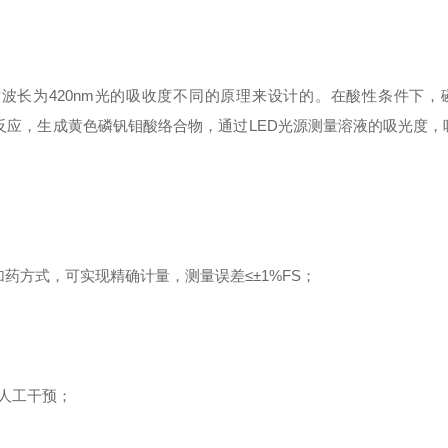
波长为420nm光的吸收度不同的原理来设计的。在酸性条件下，
）反应，生成黄色磷钒钼酸络合物，通过LED光源测量溶液的吸光度，
药方式，可实现精确计量，测量误差≤±1%FS；
人工干预；