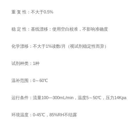
重 复 性：不大于0.5%
稳 定 性：基线漂移：使用空白校准，不影响准确度
化学漂移：不大于1%读数/月（视试剂稳定性而异）
试剂种类：1种
温补范围：0～60℃
运行条件：流量100—300mL/min，温度5～50℃，压力1
环境温度：0-45℃，85%RH不结露