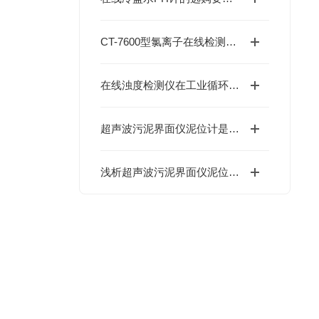
CT-7600型氯离子在线检测仪：0.01-35000mg/L宽量程自动切换功能
在线浊度检测仪在工业循环水中的应用介绍
超声波污泥界面仪泥位计是提升运营管理水平的“数据基石”
浅析超声波污泥界面仪泥位计的工作原理