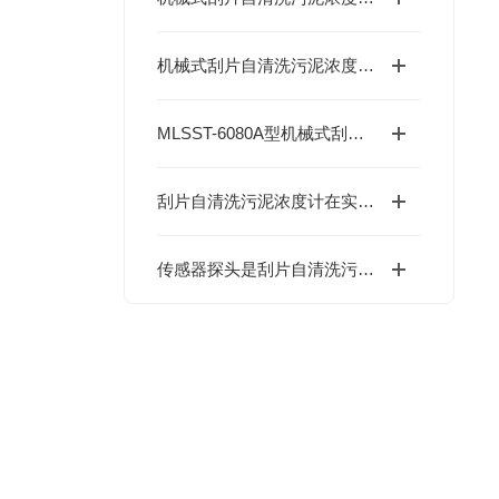
机械式刮片自清洗污泥浓度计：光学探头防结垢核心结构与工作原理详解
MLSST-6080A型机械式刮片自清洗污泥浓度计的特点解析
刮片自清洗污泥浓度计在实际应用中的注意事项
传感器探头是刮片自清洗污泥浓度计的核心部件