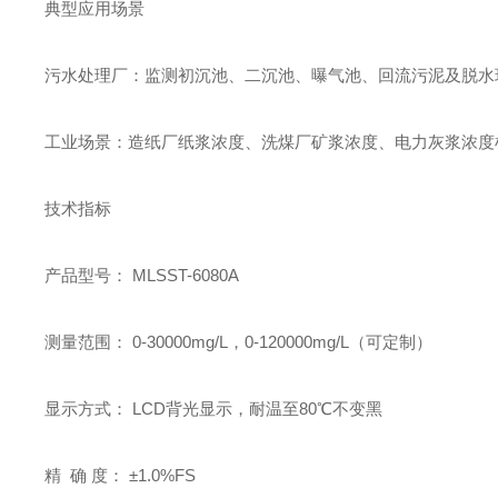
典型应用场景
污水处理厂：监测初沉池、二沉池、曝气池、回流污泥及脱水
工业场景：造纸厂纸浆浓度、洗煤厂矿浆浓度、电力灰浆浓度
技术指标
产品型号： MLSST-6080A
测量范围： 0-30000mg/L，0-120000mg/L（可定制）
显示方式： LCD背光显示，耐温至80℃不变黑
精 确 度： ±1.0%FS