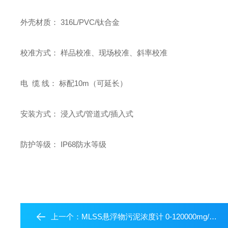
外壳材质： 316L/PVC/钛合金
校准方式： 样品校准、现场校准、斜率校准
电 缆 线： 标配10m（可延长）
安装方式： 浸入式/管道式/插入式
防护等级： IP68防水等级
上一个：
MLSS悬浮物污泥浓度计 0-120000mg/L量程