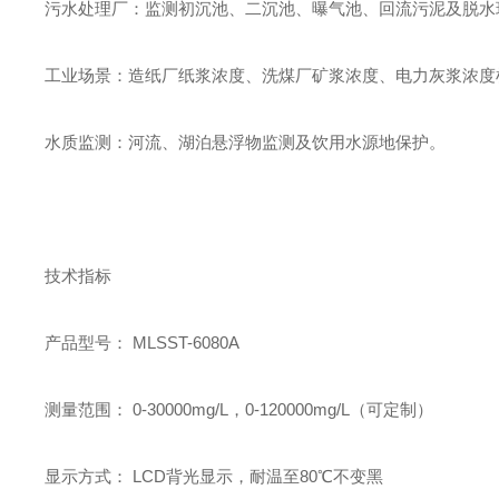
污水处理厂：监测初沉池、二沉池、曝气池、回流污泥及脱水
工业场景：造纸厂纸浆浓度、洗煤厂矿浆浓度、电力灰浆浓度
水质监测：河流、湖泊悬浮物监测及饮用水源地保护。
技术指标
产品型号： MLSST-6080A
测量范围： 0-30000mg/L，0-120000mg/L（可定制）
显示方式： LCD背光显示，耐温至80℃不变黑