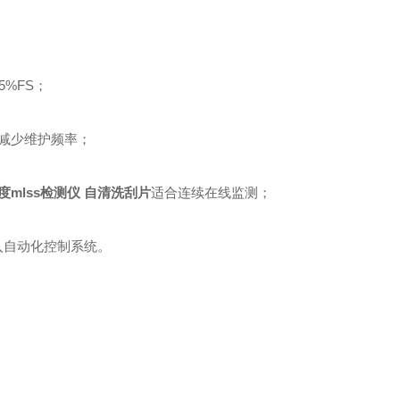
%FS；
减少维护频率；
mlss检测仪 自清洗刮片
适合连续在线监测；
接入自动化控制系统。