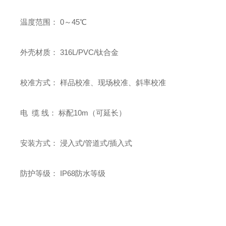
温度范围： 0～45℃
外壳材质： 316L/PVC/钛合金
校准方式： 样品校准、现场校准、斜率校准
电 缆 线： 标配10m（可延长）
安装方式： 浸入式/管道式/插入式
防护等级： IP68防水等级