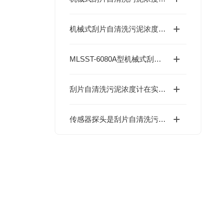
机械式刮片自清洗污泥浓度计：光学探头防结垢核心结构与工作原理详解
MLSST-6080A型机械式刮片自清洗污泥浓度计的特点解析
刮片自清洗污泥浓度计在实际应用中的注意事项
传感器探头是刮片自清洗污泥浓度计的核心部件