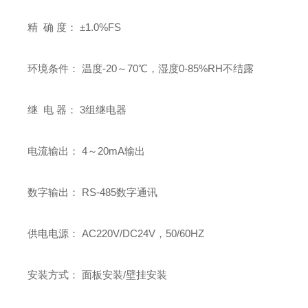
精 确 度： ±1.0%FS
环境条件： 温度-20～70℃，湿度0-85%RH不结露
继 电 器： 3组继电器
电流输出： 4～20mA输出
数字输出： RS-485数字通讯
供电电源： AC220V/DC24V，50/60HZ
安装方式： 面板安装/壁挂安装