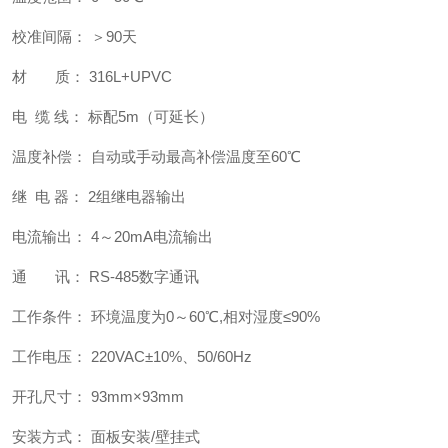
校准间隔： ＞90天
材 质： 316L+UPVC
电 缆 线： 标配5m（可延长）
温度补偿： 自动或手动最高补偿温度至60℃
继 电 器： 2组继电器输出
电流输出： 4～20mA电流输出
通 讯： RS-485数字通讯
工作条件： 环境温度为0～60℃,相对湿度≤90%
工作电压： 220VAC±10%、50/60Hz
开孔尺寸： 93mm×93mm
安装方式： 面板安装/壁挂式