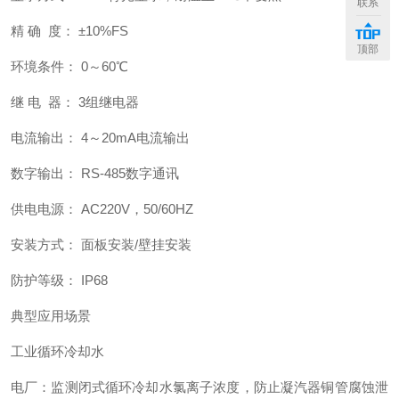
联系
精 确 度： ±10%FS
顶部
环境条件： 0～60℃
继 电 器： 3组继电器
电流输出： 4～20mA电流输出
数字输出： RS-485数字通讯
供电电源： AC220V，50/60HZ
安装方式： 面板安装/壁挂安装
防护等级： IP68
典型应用场景
工业循环冷却水
电厂：监测闭式循环冷却水氯离子浓度，防止凝汽器铜管腐蚀泄