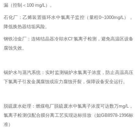
漏（控制＜100 mg/L）。
石化厂：乙烯装置循环水中氯离子监控（量程0~1000mg/L），
降低换热器结垢风险。
钢铁冶金厂：连铸结晶器冷却水Cl⁻氯离子检测，避免高温区设备
腐蚀失效。
锅炉水与蒸汽系统：实时监测锅炉水氯离子浓度，防止高温高压
下氯离子引发金属腐蚀或应力腐蚀开裂，保障设备安全运行。
脱硫废水处理：燃煤电厂脱硫废水中氯离子浓度可达数万mg/L，
氯离子检测仪配合膜分离工艺实现达标排放（如GB8978-1996标
准）