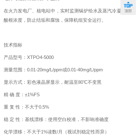
在火力发电厂、核电站中，实时监测锅炉给水及蒸汽冷凝水的磷
顶部
酸根浓度，防止结垢和腐蚀，保障机组安全运行。
技术指标
产品型号：XTPO4-5000
测量范围：0.01-20mg/L/ppm或0.01-40mg/L/ppm
显示方式：彩色液晶屏显示，耐温至80℃不变黑
精 确 度：±1%FS
重 复 性：不大于0.5%
稳 定 性：基线漂移：使用空白校准，不影响准确度
化学漂移：不大于1%读数/月（视试剂稳定性而异）