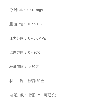
分 辨 率： 0.001mg/L
重 复 性： ±0.5%FS
压力范围： 0～0.6MPa
温度范围： 0～80℃
校准间隔： ＞90天
材 质： 玻璃+铂金
电 缆 线： 标配5m（可延长）