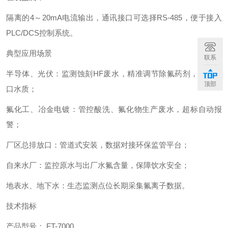
隔离的4～20mA电流输出，通讯接口可选择RS-485，便于接入
PLC/DCS控制系统。
典型应用场景
联系
半导体、光伏：监测蚀刻HF废水，精准调节除氟药剂，稳定排
顶部
口水质；
氟化工、冶金电镀：管控酸洗、氟化物生产废水，超标自动报
警；
厂区总排放口：管道式安装，数据对接环保监管平台；
自来水厂：监控原水与出厂水氟含量，保障饮水安全；
地表水、地下水：生态监测点位长期采集氟离子数据。
技术指标
产品型号： FT-7000