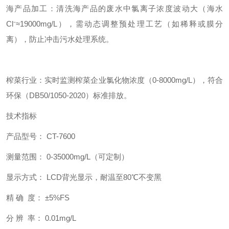
海产品加工：清洗海产品的废水中氯离子浓度波动大（海水
Cl⁻≈19000mg/L），需动态调整预处理工艺（如稀释或膜分
离），防止冲击污水处理系统。
榨菜行业：实时监测榨菜企业氯化物浓度（0-8000mg/L），符合
环保（DB50/1050-2020）标准排放。
技术指标
产品型号： CT-7600
测量范围： 0-35000mg/L（可定制）
显示方式： LCD背光显示，耐温至80℃不变黑
精 确 度： ±5%FS
分 辨 率： 0.01mg/L