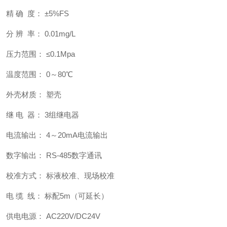
精 确 度： ±5%FS
分 辨 率： 0.01mg/L
压力范围： ≤0.1Mpa
温度范围： 0～80℃
外壳材质： 塑壳
继 电 器： 3组继电器
电流输出： 4～20mA电流输出
数字输出： RS-485数字通讯
校准方式： 标液校准、现场校准
电 缆 线： 标配5m（可延长）
供电电源： AC220V/DC24V