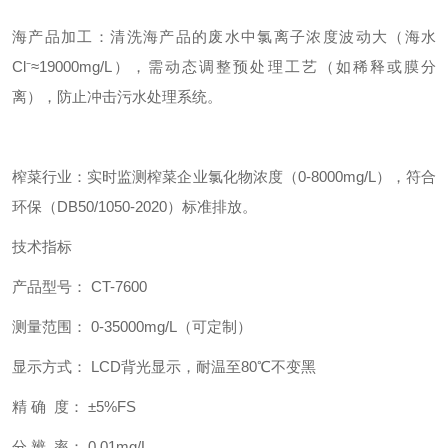
海产品加工：清洗海产品的废水中氯离子浓度波动大（海水
Cl⁻≈19000mg/L），需动态调整预处理工艺（如稀释或膜分
离），防止冲击污水处理系统。
榨菜行业：实时监测榨菜企业氯化物浓度（0-8000mg/L），符合
环保（DB50/1050-2020）标准排放。
技术指标
产品型号： CT-7600
测量范围： 0-35000mg/L（可定制）
显示方式： LCD背光显示，耐温至80℃不变黑
精 确 度： ±5%FS
分 辨 率： 0.01mg/L