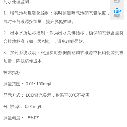
联系
污水处理监测
1，曝气池与反硝化控制：实时监测曝气池硝态氮浓度，优化曝
顶部
气时长与碳源投加量，提升脱氮效率。
2，出水水质达标控制：作为出水关键指标，确保硝态氮含量符
合排放标准（如一级A标），避免超标罚款。
3，加药系统联动：根据实时数据自动调节碳源或反硝化菌剂投
加量，降低药耗成本。
技术指标
测量范围： 0.01~100mg/L
显示方式： LCD背光显示，耐温至80℃不变黑
分 辨 率： 0.01mg/L
测量精度： ±5%FS