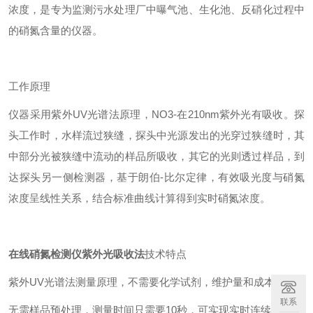
浓度，是专为监测污水处理厂中曝气池、生化池、反硝化过程中
的硝氮含量的仪器。
工作原理
仪器采用紫外UV光谱法原理，NO3-在210nm紫外光有吸收。探
头工作时，水样流过狭缝，探头中光源发出的光穿过狭缝时，其
中部分光被狭缝中流动的样品所吸收，其它的光则透过样品，到
达探头另一侧检测器，基于朗伯-比尔定律，有效吸光度与硝氮
浓度呈线性关系，结合标准曲线计算得到实时硝氮浓度。
在线硝氮检测仪紫外光吸收法
技术特点
紫外UV光谱法测量原理，不需要化学试剂，维护量和成本低；
联系
无需样品预处理，测量时间只需要10秒，可实现实时连续监测；