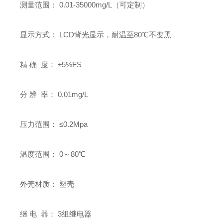
测量范围： 0.01-35000mg/L（可定制）
显示方式： LCD背光显示，耐温至80℃不变黑
精 确 度： ±5%FS
分 辨 率： 0.01mg/L
压力范围： ≤0.2Mpa
温度范围： 0～80℃
外壳材质： 塑壳
继 电 器： 3组继电器