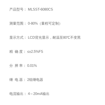
产品型号： MLSST-6080CS
测量范围： 0-80%（量程可定制）
显示方式： LCD背光显示，耐温至80℃不变黑
精 确 度： ≤±2.5%FS
分 辨 率： 0.01%
继 电 器： 2组继电器
电流输出： 4～20mA输出