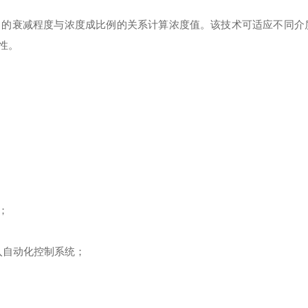
中的衰减程度与浓度成比例的关系计算浓度值。该技术可适应不同介
性。
；
接入自动化控制系统；