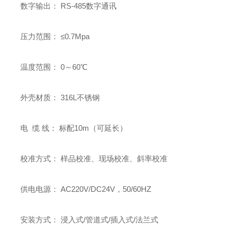
数字输出： RS-485数字通讯
压力范围： ≤0.7Mpa
温度范围： 0～60℃
外壳材质： 316L不锈钢
电 缆 线： 标配10m（可延长）
校准方式： 样品校准、现场校准、斜率校准
供电电源： AC220V/DC24V，50/60HZ
安装方式： 浸入式/管道式/插入式/法兰式