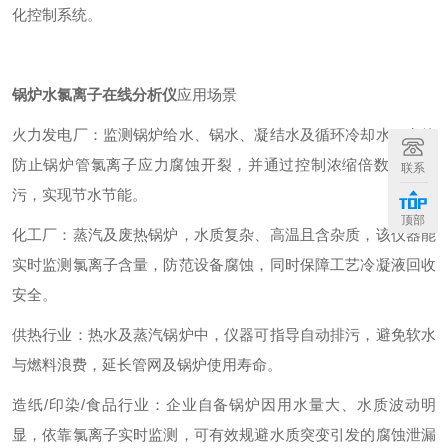
化控制系统。
锅炉水氯离子在线分析仪
应用场景
火力发电厂：监测锅炉给水、锅水、凝结水及循环冷却水，有效
防止锅炉管氯离子应力腐蚀开裂，并通过控制浓缩倍数减少排
联系
污，实现节水节能。
顶部
化工厂：蒸汽及废热锅炉，水质复杂、高温且含杂质，该仪器能
实时监测氯离子含量，防范设备腐蚀，同时保障工艺冷凝液回收
安全。
供热行业：热水及蒸汽锅炉中，仪器可指导自动排污，避免软水
与燃料浪费，延长管网及锅炉使用寿命。
造纸/印染/食品行业：企业自备锅炉因用水量大、水质波动明
显，依靠氯离子实时监测，可有效规避水质突变引发的腐蚀泄漏