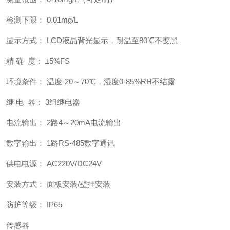
检测下限： 0.01mg/L
显示方式： LCD液晶背光显示，耐温至80℃不变黑
精 确 度： ±5%FS
环境条件： 温度-20～70℃，湿度0-85%RH不结露
继 电 器： 3组继电器
电流输出： 2路4～20mA电流输出
数字输出： 1路RS-485数字通讯
供电电源： AC220V/DC24V
安装方式： 面板安装/壁挂安装
防护等级： IP65
传感器