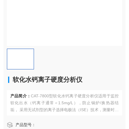
软化水钙离子硬度分析仪
产品简介：
CAT-7800型软化水钙离子硬度分析仪适用于监控
软化出水（钙离子通常＜1.5mg/L），防止锅炉/换热器结
垢， 采用无试剂型的离子选择电极法（ISE）技术，测量时间
低于30秒，量程覆盖0.01-10mg/L（0.01mol/L-0.1mmo/
L）。
产品型号：