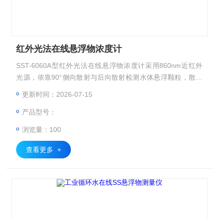
红外光法在线悬浮物浓度计
SST-6060A型红外光法在线悬浮物浓度计采用860nm近红外
光源，依靠90°侧向散射与后向散射检测水体悬浮颗粒，散射
光强度换算悬浮物浓度。红外光源可抵御水体色度干扰，可选
更新时间：2026-07-15
配机械刮刷自清洁有效减少维护量，可应用于自来水厂、市政
产品型号：
污水厂、工业废水的悬浮物浓度的在线连续监测。
浏览量：100
查看更多 +