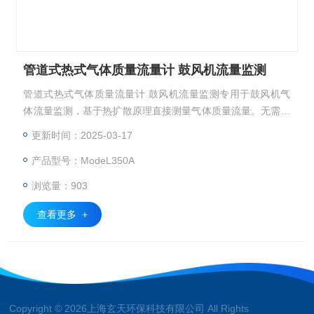
管道式热式气体质量流量计 鼓风机流量监测
管道式热式气体质量流量计 鼓风机流量监测专用于鼓风机气
体流量监测，基于热扩散原理直接测量气体质量流量。无需温
压补偿即可输出精确质量流量值（精度±1%读数±0.5%满量
更新时间：2025-03-17
程）。采用法兰或螺纹连接，适配DN15-DN2000mm管道，
产品型号：ModeL350A
适用于污水处理曝气池、化工气体控制等场景，可实时优化鼓
风机供气效率并降低能耗。
浏览量：903
查看更多 +
Copyright © 2026上海玄天环保科技有限公司 All Rights