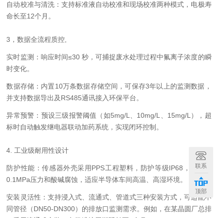
自动校准与清洗：支持标准液自动校准和现场校准两种模式，电极寿
命长至12个月。
3，数据全流程质控,
实时监测：响应时间≤30 秒，可捕捉废水处理过程中氟离子浓度的瞬
时变化。
数据存储：内置10万条数据存储空间，可保存3年以上的监测数据，
并支持数据导出及RS485通讯接入环保平台。
异常预警：预设三级报警阈值（如5mg/L、10mg/L、15mg/L），超
标时自动触发继电器联动加药系统，实现闭环控制。
4
. 工业级耐用性设计
联系
防护性能：传感器外壳采用PPS工程塑料，防护等级IP68，可耐受
0.1MPa压力和酸碱腐蚀，适应半导体车间高温、高湿环境。
顶部
安装灵活性：支持浸入式、流通式、管道式三种安装方式，可适配不
同管径（DN50-DN300）的排放口监测需求。例如，在某晶圆厂总排