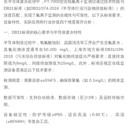
在半导体废水处理中，FT-7000型在线氟离子监测仪通过技术性能与
DB31标准（如DB31/374-2024《半导体行业污染物排放标准》）的
深度匹配，实现了氟离子监测的合规性与可靠性。以下从标准要求、
设备特性、实际应用和行业价值四个维度展开分析：
一、DB31标准的核心要求与半导体废水特性
半导体制造过程中，氢氟酸蚀刻、晶圆清洗等工序会产生含氟废水，
其氟化物浓度通常在50-200 mg/L。上海市地方标准DB31/199-
2018《污水综合排放标准》对氟化物排放提出严格要求：直接排放
限值为8mg/L，间接排放限值为15mg/L。此外，标准还规定在线监
测设备需满足以下技术要求：
检测精度：测量误差≤±5%FS，确保痕量氟（如 0.1mg/L）的精准监
测。
数据可靠性：支持自动校准、数据存储（至少3年）及远程传输功
能。
设备稳定性：防护等级≥IP65，适应高温（0-80℃）、高湿
（≤85%RH）等复杂工况。