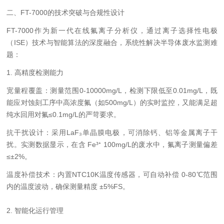
二、FT-7000的技术突破与合规性设计
FT-7000作为新一代在线氟离子分析仪，通过离子选择性电极
（ISE）技术与智能算法的深度融合，系统性解决半导体废水监测难
题：
1. 高精度检测能力
宽量程覆盖：测量范围0-10000mg/L，检测下限低至0.01mg/L，既
能应对蚀刻工序中高浓度氟（如500mg/L）的实时监控，又能满足超
纯水回用对氟≤0.1mg/L的严苛要求。
抗干扰设计：采用LaF₃单晶膜电极，可消除钙、铝等金属离子干
扰。实测数据显示，在含 Fe³⁺ 100mg/L的废水中，氟离子测量偏差
≤±2%。
温度补偿技术：内置NTC10K温度传感器，可自动补偿 0-80℃范围
内的温度波动，确保测量精度 ±5%FS。
2
. 智能化运行管理