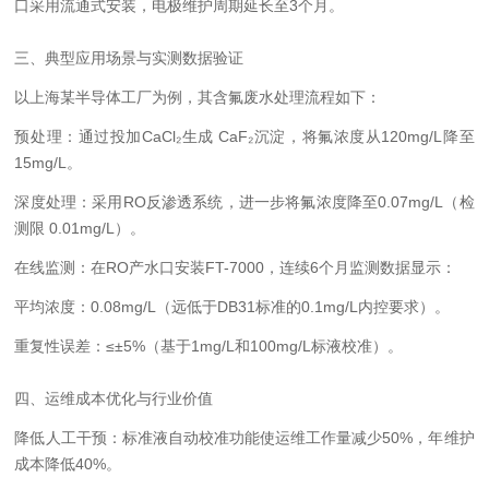
口采用流通式安装，电极维护周期延长至3个月。
三、典型应用场景与实测数据验证
以上海某半导体工厂为例，其含氟废水处理流程如下：
预处理：通过投加CaCl₂生成 CaF₂沉淀，将氟浓度从120mg/L降至
15mg/L。
深度处理：采用RO反渗透系统，进一步将氟浓度降至0.07mg/L（检
测限 0.01mg/L）。
在线监测：在RO产水口安装FT-7000，连续6个月监测数据显示：
平均浓度：0.08mg/L（远低于DB31标准的0.1mg/L内控要求）。
重复性误差：≤±5%（基于1mg/L和100mg/L标液校准）。
四、运维成本优化与行业价值
降低人工干预：标准液自动校准功能使运维工作量减少50%，年维护
成本降低40%。