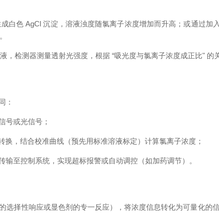
反应生成白色 AgCl 沉淀，溶液浊度随氯离子浓度增加而升高；或通过
关。
液，检测器测量透射光强度，根据 “吸光度与氯离子浓度成正比" 的关
同：
信号或光信号；
 转换，结合校准曲线（预先用标准溶液标定）计算氯离子浓度；
等接口传输至控制系统，实现超标报警或自动调控（如加药调节）。
的选择性响应或显色剂的专一反应），将浓度信息转化为可量化的