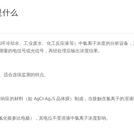
是什么
循环冷却水、工业废水、化工反应液等）中氯离子浓度的分析设备，
测量的电信号或光信号，再经处理后输出浓度结果。
、适合连续监测的特点。
应的材料（如 AgCl-Ag₂S 晶体膜）制成，当接触含氯离子的
 氯化银参比电极），其电位不受溶液中氯离子浓度影响。