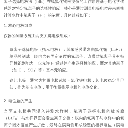
离子选择电极法（ISE）在线氟化物检测仪的工作原理基于电化学传
感器对特定氟离子的选择性响应，核心是通过测量电极电位差来间接
计算水样中氟离子（F⁻）的浓度，具体过程如下：
1. 核心电极组成
仪器的测量系统由两支关键电极组成：
氟离子选择电极（指示电极）：其敏感膜通常由氟化镧（LaF₃）
单晶膜制成，膜内含有固定浓度的氟离子。该膜对氟离子具有特
异性识别能力，仅允许 F⁻通过并产生选择性响应，而对其他离子
（如 Cl⁻、SO₄²⁻等）基本无响应。
参比电极：通常为甘汞电极或银 - 氯化银电极，其电位稳定且已
知，作为基准电位，用于衡量指示电极的电位变化。
2. 电位差的产生
当两支电极共同浸入待测水样时，氟离子选择电极的敏感膜
（LaF₃）与水样界面会发生离子交换：膜内的氟离子与水样中的氟
离子因浓度差产生扩散，最终在膜两侧形成稳定的相界电位（膜电