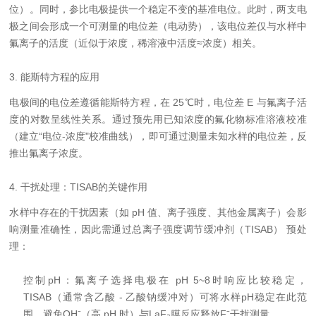
位）。同时，参比电极提供一个稳定不变的基准电位。此时，两支电
极之间会形成一个可测量的电位差（电动势），该电位差仅与水样中
氟离子的活度（近似于浓度，稀溶液中活度≈浓度）相关。
3. 能斯特方程的应用
电极间的电位差遵循能斯特方程，在 25℃时，
电位差 E 与氟离子活
度的对数呈线性关系。通过预先用已知浓度的氟化物标准溶液校准
（建立“电位-浓度"校准曲线），即可通过测量未知水样的电位差，反
推出氟离子浓度。
4. 干扰处理：TISAB的关键作用
水样中存在的干扰因素（如 pH 值、离子强度、其他金属离子）会影
响测量准确性，因此需通过总离子强度调节缓冲剂（TISAB） 预处
理：
控制pH：氟离子选择电极在 pH 5~8时响应比较稳定
，
TISAB（通常含乙酸 - 乙酸钠缓冲对）可将水样pH稳定在此范
围，避免OH⁻（高 pH 时）与LaF₃膜反应释放F⁻干扰测量。