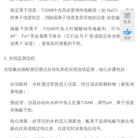
稳定离子强度：TISAB中含高浓度惰性电解质（如 NaCl），使水
样离子强度恒定，消除因离子强度差异导致的活度-浓度偏差。
联系
掩蔽干扰离子：TISAB中加入柠檬酸钠等掩蔽剂，可与水样中
Al³⁺、Fe³⁺等金属离子络合（它们会与 F⁻形成稳定络合物，降低
顶部
游离 F⁻浓度），避免其对测量的干扰。
5. 在线监测流程
在线氟化物检测仪通过自动化系统实现连续监测，核心步骤包括：
自动取样：水样通过管路进入仪器，经过滤去除颗粒物（避免堵
塞电极）。
预处理：仪器自动向水样中加入定量TISAB，调节pH、离子强度
并掩蔽干扰。
电位测量：处理后的水样流入测量池，氟离子选择电极与参比电
极在此形成稳定电位差，仪器实时采集电位信号。