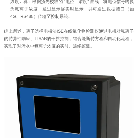
浓度计算：根据预先校准的 “电位 - 浓度" 曲线，将电位信号转换
为氟离子浓度，通过显示屏实时显示，并可通过数据接口（如
4G、RS485）传输至控制系统。
综上所述，离子选择电极法ISE在线氟化物检测仪通过电极对氟离子
的特异性响应、TISAB的干扰控制，结合能斯特方程和自动化流程，
实现了对污水中氟离子浓度的实时、连续监测。