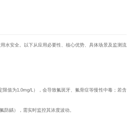
饮用水安全。以下从应用必要性、核心优势、具体场景及监测流
规定限值为1.0mg/L），会导致氟斑牙、氟骨症等慢性中毒；若含
氟防龋），需实时监控其浓度波动。