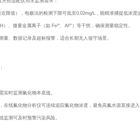
其天然适配饮用水监测需求：
（接近限值），电极法的检测下限可低至0.02mg/L，能精准捕捉低浓
）、微量金属离子（如 Fe³⁺、Al³⁺）等干扰，确保测量稳定性。
测量、数据记录及超标报警，适合长期无人值守场景。
：
需实时监测氟化物本底值。
，在线氟化物分析仪可连续追踪氟化物浓度，避免高氟水源直接进入
线监测可及时预警污染风险。