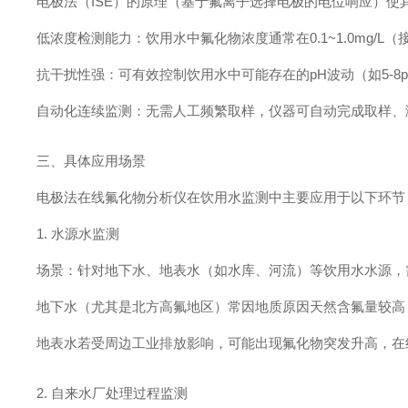
电极法（ISE）的原理（基于氟离子选择电极的电位响应）使
低浓度检测能力：饮用水中氟化物浓度通常在0.1~1.0mg/L
抗干扰性强：可有效控制饮用水中可能存在的pH波动（如5-8pH
自动化连续监测：无需人工频繁取样，仪器可自动完成取样、
三、具体应用场景
电极法在线氟化物分析仪在饮用水监测中主要应用于以下环节
1. 水源水监测
场景：针对地下水、地表水（如水库、河流）等饮用水水源，
地下水（尤其是北方高氟地区）常因地质原因天然含氟量较高
地表水若受周边工业排放影响，可能出现氟化物突发升高，在
2. 自来水厂处理过程监测