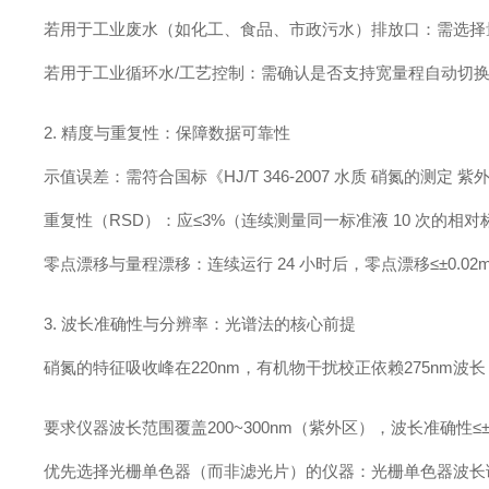
若用于工业废水（如化工、食品、市政污水）排放口：需选择量程 0~
若用于工业循环水/工艺控制：需确认是否支持宽量程自动切换（如 0
2. 精度与重复性：保障数据可靠性
示值误差：需符合国标《HJ/T 346-2007 水质 硝氮的测定 紫外
重复性（RSD）：应≤3%（连续测量同一标准液 10 次的
零点漂移与量程漂移：连续运行 24 小时后，零点漂移≤±0.0
3. 波长准确性与分辨率：光谱法的核心前提
硝氮的特征吸收峰在220nm，有机物干扰校正依赖275nm波
要求仪器波长范围覆盖200~300nm（紫外区），波长准确性≤±
优先选择光栅单色器（而非滤光片）的仪器：光栅单色器波长