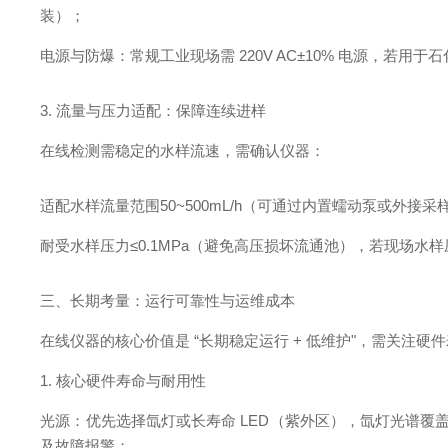
装）；
电源与防爆：常规工业现场需 220V AC±10% 电源，若用于石
3. 流量与压力适配：保障连续进样
在线检测需稳定的水样流速，需确认仪器：
适配水样流量范围50~500mL/h（可通过内置蠕动泵或外接
耐受水样压力≤0.1MPa（避免高压损坏流通池），若现场水
三、长期考量：运行可靠性与运维成本
在线仪器的核心价值是 “长期稳定运行 + 低维护"，需关注
1. 核心硬件寿命与耐用性
光源：优先选择氙灯或长寿命 LED（紫外区），氙灯光谱覆盖广
及故障报警；