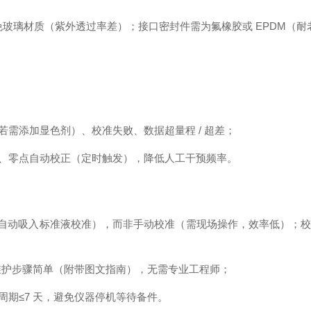
免玻璃材质（紫外透过率差）；接口密封件需为氟橡胶或 EPDM（
需添加显色剂）、校准失败、数据超量程 / 超差；
、零点自动校正（定时触发），降低人工干预频率。
吸入标准液校准），而非手动校准（需现场操作，效率低）；校准液需兼容市
维护步骤简单（附带图文指南），无需专业工程师；
期≤7 天，避免仪器停机等待备件。