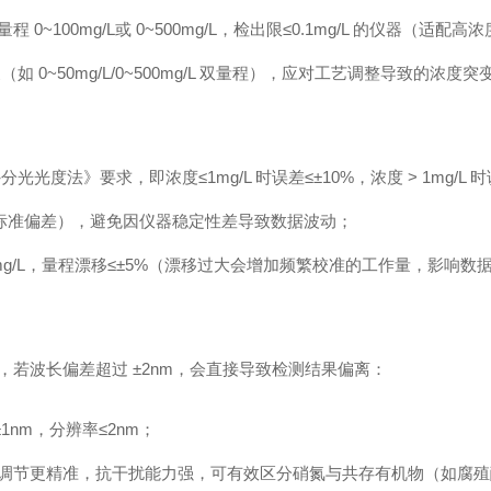
100mg/L或 0~500mg/L，检出限≤0.1mg/L 的仪器（适
~50mg/L/0~500mg/L 双量程），应对工艺调整导致的浓度突
分光光度法》要求，即浓度≤1mg/L 时误差≤±10%，浓度 > 1mg/L 时
相对标准偏差），避免因仪器稳定性差导致数据波动；
2mg/L，量程漂移≤±5%（漂移过大会增加频繁校准的工作量，影响数
长，若波长偏差超过 ±2nm，会直接导致检测结果偏离：
1nm，分辨率≤2nm；
调节更精准，抗干扰能力强，可有效区分硝氮与共存有机物（如腐殖