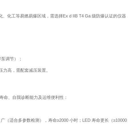
化、化工等易燃易爆区域，需选择Ex d IIB T4 Ga 级防爆认证的
采样泵调节）；
样压力高，需配套减压装置。
硬件寿命、自我诊断能力及运维便利性：
（适合多参数检测），寿命≥2000 小时；LED 寿命更长（≥10