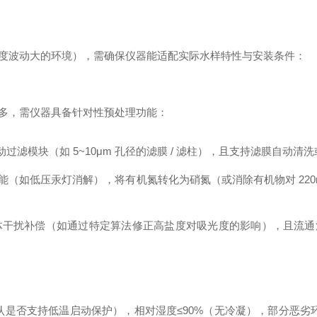
度波动大的环境），需确保仪器能适配实际水样特性与安装条件：
多，需仪器具备针对性预处理功能：
过滤模块（如 5~10μm 孔径的滤膜 / 滤柱），且支持滤膜自动
如低压汞灯消解），将有机氮转化为硝氮（或消除有机物对 220nm 
扰补偿（如通过特定算法修正高盐度对吸光度的影响），且流通池材
是否支持低温启动保护），相对湿度≤90%（无冷凝），部分恶劣环境