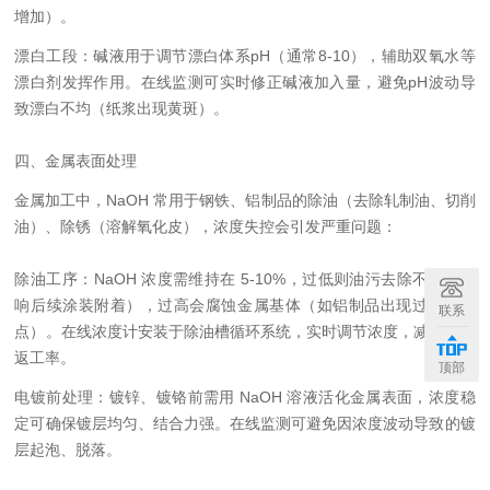
增加）。
漂白工段：碱液用于调节漂白体系pH（通常8-10），辅助双氧水等
漂白剂发挥作用。在线监测可实时修正碱液加入量，避免pH波动导
致漂白不均（纸浆出现黄斑）。
四、金属表面处理
金属加工中，NaOH 常用于钢铁、铝制品的除油（去除轧制油、切削
油）、除锈（溶解氧化皮），浓度失控会引发严重问题：
除油工序：NaOH 浓度需维持在 5-10%，过低则油污去除不足（影
响后续涂装附着），过高会腐蚀金属基体（如铝制品出现过腐蚀斑
联系
点）。在线浓度计安装于除油槽循环系统，实时调节浓度，减少工件
返工率。
顶部
电镀前处理：镀锌、镀铬前需用 NaOH 溶液活化金属表面，浓度稳
定可确保镀层均匀、结合力强。在线监测可避免因浓度波动导致的镀
层起泡、脱落。