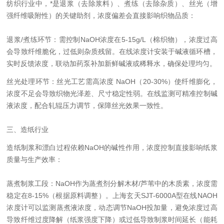
纺织行业中，*是退浆（去除浆料）、煮练（去除杂质）、丝光（增
强纤维吸附性）的关键助剂，浓度偏差会直接影响织物品质：
退浆/煮练环节：需控制NaOH浓度在5-15g/L（棉织物），浓度过高
会导致纤维脆化，过低则杂质残留。在线浓度计安装于碱液循环槽，
实时反馈浓度，联动加药泵补加新鲜碱液或稀释水，确保处理均匀。
丝光处理环节：丝光工艺需高浓度 NaOH（20-30%）使纤维膨化，
浓度不足会导致织物光泽差、尺寸稳定性弱。在线监测可精准控制碱
液浓度，配合轧辊压力调节，保障丝光效果一致性。
三、造纸行业
造纸制浆和漂白过程依赖NaOH的碱性作用，浓度控制直接影响纸浆
质量与生产效率：
蒸煮制浆工段：NaOH作为蒸煮剂分解木材/芦苇中的木质素，浓度需
稳定在8-15%（根据原料调整）。上海玄天SJT-6000A型在线NAOH
浓度计可以监测蒸煮液浓度，动态调节NaOH投加量，避免浓度过高
导致纤维过度降解（纸浆强度下降）或过低导致制浆时间延长（能耗