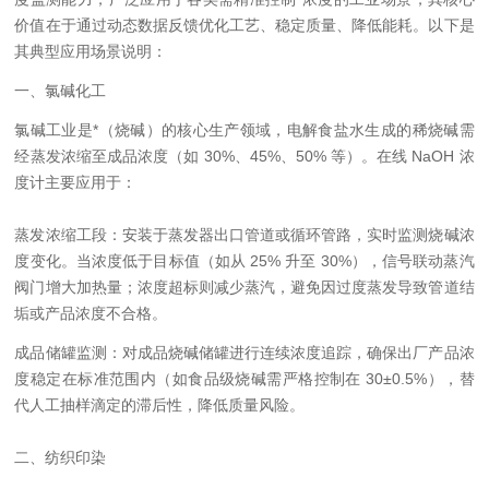
价值在于通过动态数据反馈优化工艺、稳定质量、降低能耗。以下是
其典型应用场景说明：
一、氯碱化工
氯碱工业是*（烧碱）的核心生产领域，电解食盐水生成的稀烧碱需
经蒸发浓缩至成品浓度（如 30%、45%、50% 等）。在线 NaOH 浓
度计主要应用于：
蒸发浓缩工段：安装于蒸发器出口管道或循环管路，实时监测烧碱浓
度变化。当浓度低于目标值（如从 25% 升至 30%），信号联动蒸汽
阀门增大加热量；浓度超标则减少蒸汽，避免因过度蒸发导致管道结
垢或产品浓度不合格。
成品储罐监测：对成品烧碱储罐进行连续浓度追踪，确保出厂产品浓
度稳定在标准范围内（如食品级烧碱需严格控制在 30±0.5%），替
代人工抽样滴定的滞后性，降低质量风险。
二、纺织印染