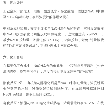
五、废水处理
工业废水（如化工、电镀、酸洗废水）多呈酸性，需投加NaOH中和
至pH6-9达标排放，在线浓度计的作用体现在：
中和反应池监测：安装于废水与NaOH混合后的管道，实时反馈溶液
中NaOH残留浓度（间接反映中和程度）。当浓度过高（pH>9），
减少NaOH投加量；浓度过低（pH<6），增加投加，避免 “过量浪费
药剂"或“不足导致超标"，平衡处理成本与环保合规。
六、化工合成
在精细化工合成中，NaOH常作为催化剂、中和剂或反应原料（如合
成洗涤剂、染料中间体），浓度直接影响反应速率与产物纯度：
酯化反应中和：有机酸与醇酯化后需用NaOH中和过量酸，浓度过高
会导致产物水解，过低则残留酸影响纯度。在线监测可精准控制
NaOH滴加量，确保反应终点稳定。
皂化反应：油脂与NaOH皂化生成肥皂，浓度需控制在8-12%，在线