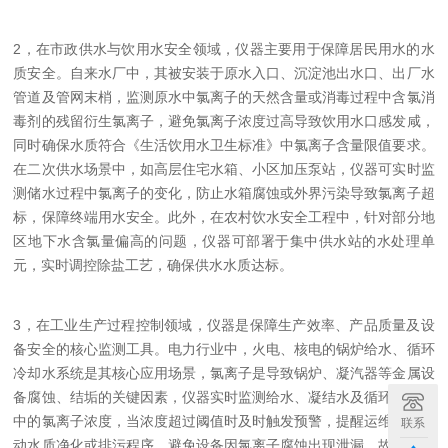
2，在市政供水与饮用水安全领域，仪器主要用于保障居民用水的水
质安全。自来水厂中，其被安装于原水入口、沉淀池出水口、出厂水
管道及管网末梢，监测原水中氯离子的天然含量或消毒过程中含氯消
毒剂的残留衍生氯离子，避免氯离子浓度过高导致饮用水口感发咸，
同时确保水质符合《生活饮用水卫生标准》中氯离子含量限值要求。
在二次供水场景中，如高层住宅水箱、小区加压泵站，仪器可实时监
测储水过程中氯离子的变化，防止水箱腐蚀或外界污染导致氯离子超
标，保障终端用水安全。此外，在农村饮水安全工程中，针对部分地
区地下水含氯量偏高的问题，仪器可部署于集中供水站的水处理单
元，实时调控除盐工艺，确保供水水质达标。
3，在工业生产过程控制领域，仪器是保障生产效率、产品质量及设
备安全的核心监测工具。电力行业中，火电、核电的锅炉给水、循环
冷却水系统是其核心应用场景，氯离子是导致锅炉、凝汽器等金属设
备腐蚀、结垢的关键因素，仪器实时监测给水、凝结水及循环冷却水
中的氯离子浓度，当浓度超过阈值时及时触发预警，提醒运维人员启
联系
动水质净化或排污程序，避免设备因氯离子腐蚀出现泄漏、故障，保