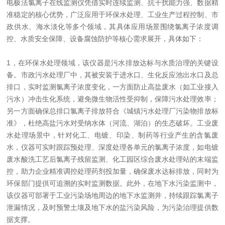
电极法氯离子在线监测仪凭借实时连续监测、抗干扰能力强、数据精
准稳定的核心优势，广泛应用于环保水处理、工业生产过程控制、市
政供水、海水淡化等多个领域，其具体应用场景围绕氯离子浓度调
控、水质安全保障、设备腐蚀防护等核心需求展开，具体如下：
1，在环保水处理领域，该仪器是污水排放达标与水质治理的关键设
备。市政污水处理厂中，其被安装于进水口、生化反应池出水口及总
排口，实时监测氯离子浓度变化，一方面防止高盐废水（如工业接入
污水）冲击生化系统，避免微生物活性受抑制，保障污水处理效率；
另一方面确保总排口氯离子排放符合《城镇污水处理厂污染物排放标
准》，杜绝高盐污水对受纳水体（河流、湖泊）的生态破坏。工业废
水处理场景中，针对化工、电镀、印染、制药等行业产生的含氯废
水，仪器可实时跟踪预处理、深度处理各单元的氯离子浓度，如电镀
废水酸洗工艺后氯离子残留监测、化工园区综合废水处理站的末端监
控，助力企业精准调控处理药剂投加量，确保废水达标排放，同时为
环保部门提供可追溯的实时监测数据。此外，在地下水污染监测中，
该仪器可部署于工业污染场地周边的地下水监测井，持续跟踪氯离子
泄漏情况，及时预警土壤及地下水的盐污染风险，为污染治理提供数
据支撑。