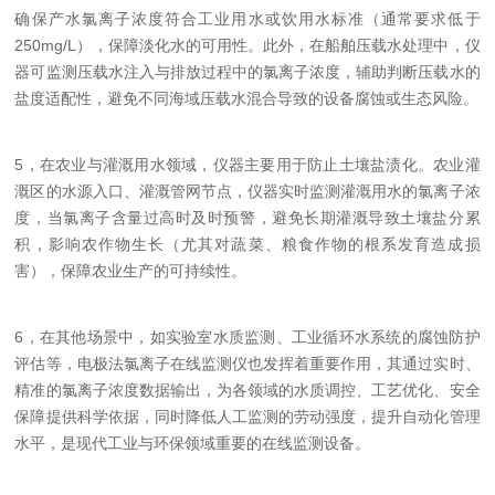
确保产水氯离子浓度符合工业用水或饮用水标准（通常要求低于
250mg/L），保障淡化水的可用性。此外，在船舶压载水处理中，仪
器可监测压载水注入与排放过程中的氯离子浓度，辅助判断压载水的
盐度适配性，避免不同海域压载水混合导致的设备腐蚀或生态风险。
5，在农业与灌溉用水领域，仪器主要用于防止土壤盐渍化。农业灌
溉区的水源入口、灌溉管网节点，仪器实时监测灌溉用水的氯离子浓
度，当氯离子含量过高时及时预警，避免长期灌溉导致土壤盐分累
积，影响农作物生长（尤其对蔬菜、粮食作物的根系发育造成损
害），保障农业生产的可持续性。
6，在其他场景中，如实验室水质监测、工业循环水系统的腐蚀防护
评估等，电极法氯离子在线监测仪也发挥着重要作用，其通过实时、
精准的氯离子浓度数据输出，为各领域的水质调控、工艺优化、安全
保障提供科学依据，同时降低人工监测的劳动强度，提升自动化管理
水平，是现代工业与环保领域
重要
的在线监测设备。