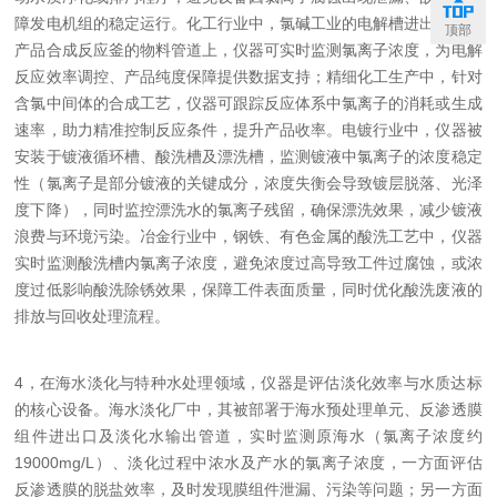
障发电机组的稳定运行。化工行业中，氯碱工业的电解槽进出口、氯
顶部
产品合成反应釜的物料管道上，仪器可实时监测氯离子浓度，为电解
反应效率调控、产品纯度保障提供数据支持；精细化工生产中，针对
含氯中间体的合成工艺，仪器可跟踪反应体系中氯离子的消耗或生成
速率，助力精准控制反应条件，提升产品收率。电镀行业中，仪器被
安装于镀液循环槽、酸洗槽及漂洗槽，监测镀液中氯离子的浓度稳定
性（氯离子是部分镀液的关键成分，浓度失衡会导致镀层脱落、光泽
度下降），同时监控漂洗水的氯离子残留，确保漂洗效果，减少镀液
浪费与环境污染。冶金行业中，钢铁、有色金属的酸洗工艺中，仪器
实时监测酸洗槽内氯离子浓度，避免浓度过高导致工件过腐蚀，或浓
度过低影响酸洗除锈效果，保障工件表面质量，同时优化酸洗废液的
排放与回收处理流程。
4，在海水淡化与特种水处理领域，仪器是评估淡化效率与水质达标
的核心设备。海水淡化厂中，其被部署于海水预处理单元、反渗透膜
组件进出口及淡化水输出管道，实时监测原海水（氯离子浓度约
19000mg/L）、淡化过程中浓水及产水的氯离子浓度，一方面评估
反渗透膜的脱盐效率，及时发现膜组件泄漏、污染等问题；另一方面