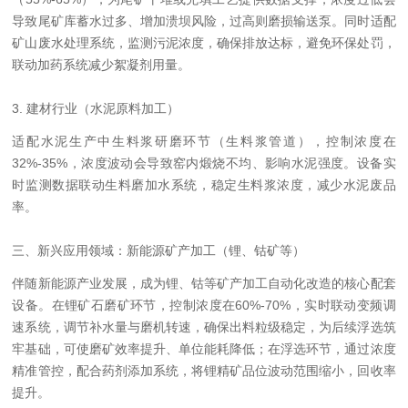
导致尾矿库蓄水过多、增加溃坝风险，过高则磨损输送泵。同时适配
矿山废水处理系统，监测污泥浓度，确保排放达标，避免环保处罚，
联动加药系统减少絮凝剂用量。
3. 建材行业（水泥原料加工）
适配水泥生产中生料浆研磨环节（生料浆管道），控制浓度在
32%-35%，浓度波动会导致窑内煅烧不均、影响水泥强度。设备实
时监测数据联动生料磨加水系统，稳定生料浆浓度，减少水泥废品
率。
三、新兴应用领域：新能源矿产加工（锂、钴矿等）
伴随新能源产业发展，成为锂、钴等矿产加工自动化改造的核心配套
设备。在锂矿石磨矿环节，控制浓度在60%-70%，实时联动变频调
速系统，调节补水量与磨机转速，确保出料粒级稳定，为后续浮选筑
牢基础，可使磨矿效率提升、单位能耗降低；在浮选环节，通过浓度
精准管控，配合药剂添加系统，将锂精矿品位波动范围缩小，回收率
提升。