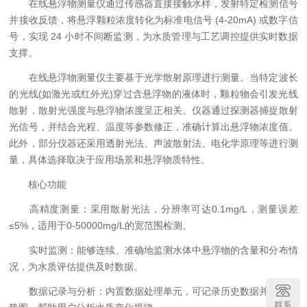
在线悬浮物测量仪通过传感器直接接触水样，发射特定检测信号
并接收反馈，将悬浮颗粒浓度转化为标准电信号 (4-20mA) 或数字信
号，实现 24 小时不间断监测，为水质管理与工艺调控提供实时数据
支撑。
在线悬浮物测量仪主要基于光学散射原理进行测量。当特定波长
的光线(如激光或红外光)穿过含悬浮物的液体时，颗粒物会引发光线
散射，散射光强度与悬浮物浓度呈正相关。仪器通过探测器捕捉散射
光信号，并结合光程、温度等参数修正，准确计算出悬浮物浓度值。
此外，部分仪器还采用透射光法、声波散射法、电化学原理等进行测
量，具体选择取决于应用场景和悬浮物质特性。
核心功能
高精度测量：采用散射光法，分辨率可达0.1mg/L，测量误差
≤5%，适用于0-50000mg/L的宽范围检测。
实时监测：能够连续、准确地监测水体中悬浮物的含量和分布情
况，为水质评估提供及时数据。
数据记录与分析：内置数据处理单元，可记录历史数据并生成趋
联系