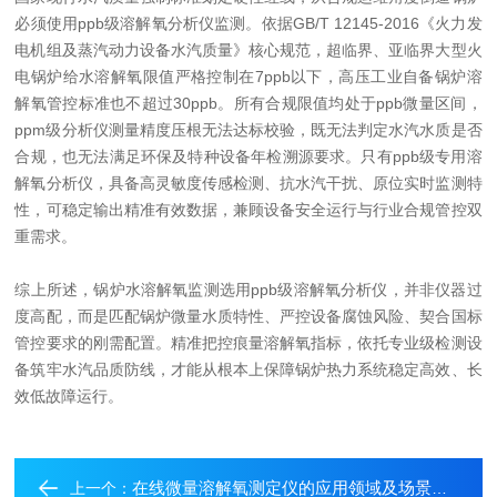
必须使用ppb级溶解氧分析仪监测。依据GB/T 12145-2016《火力发
电机组及蒸汽动力设备水汽质量》核心规范，超临界、亚临界大型火
电锅炉给水溶解氧限值严格控制在7ppb以下，高压工业自备锅炉溶
解氧管控标准也不超过30ppb。所有合规限值均处于ppb微量区间，
ppm级分析仪测量精度压根无法达标校验，既无法判定水汽水质是否
合规，也无法满足环保及特种设备年检溯源要求。只有ppb级专用溶
解氧分析仪，具备高灵敏度传感检测、抗水汽干扰、原位实时监测特
性，可稳定输出精准有效数据，兼顾设备安全运行与行业合规管控双
重需求。
综上所述，锅炉水溶解氧监测选用ppb级溶解氧分析仪，并非仪器过
度高配，而是匹配锅炉微量水质特性、严控设备腐蚀风险、契合国标
管控要求的刚需配置。精准把控痕量溶解氧指标，依托专业级检测设
备筑牢水汽品质防线，才能从根本上保障锅炉热力系统稳定高效、长
效低故障运行。
在线微量溶解氧测定仪的应用领域及场景解析
上一个：