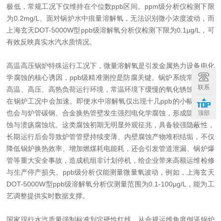
极低，常规工况下仅维持在个位数ppb区间。ppm级分析仪检测下限
为0.2mg/L、面对锅炉水中痕量溶解氧，无法识别微小浓度波动，而
上海玄天DOT-5000W型ppb级溶解氧分析仪检测下限为0.1μg/L，可
有效反映真实水汽水质情况。
高温高压锅炉特殊运行工况下，微量溶解氧是引发金属热力设备电化
学腐蚀的核心诱因，ppb级精准测控是防腐关键。锅炉系统常年处于
联系
高温、高压、高热负荷运行环境，常温环境下缓慢的氧化锈蚀反应，
在锅炉工况中会加速。即便水中溶解氧仅出现十几ppb的小幅超标，
也会与炉管碳钢、合金换热管壁发生强烈电化学腐蚀，形成隐蔽性点
顶部
蚀与溃疡腐蚀坑。这类腐蚀初期无明显外观征兆，具备较强隐蔽性，
长期运行后会导致炉管管壁持续变薄、内壁腐蚀产物堆积结垢，不仅
降低锅炉换热效率、增加燃煤耗电能耗，还会引发管道泄漏、锅炉爆
管等重大安全事故，造成机组非计划停机，给企业带来高额运维检修
与生产停产损失。ppb级分析仪能测量微量氧波动，例如，上海玄天
DOT-5000W型ppb级溶解氧分析仪测量范围为0.1-100μg/L，能为工
艺调整提供实时数据支撑。
国家现行水汽质量强制标准划定硬性红线，从合规运维角度倒逼锅炉