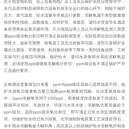
在火电发电机组、化工自备热电厂及工业高压锅炉系统运维管理中，
水汽品质控制是保障热力设备长效安全运行的核心环节。相较于锅炉
压力、蒸汽温度、给水流量等常规运行参数，溶解氧属于典型微量腐
蚀控制性指标，虽数值低，却对炉管、省煤器、凝结水管道等金属设
备使用寿命起着关键作用。不少现场运维人员认为溶解氧监测只需普
通ppm级溶氧分析仪即可满足基础检测需求，实际投用后却出现数据
漂移大、超标无预警、除氧器工况无法校验等问题，进而引发锅炉金
属点位腐蚀、管壁减薄、机组换热效率下降等一系列设备故障。工程
实操与行业规范均明确，锅炉给水、凝结水及饱和水系统溶解氧监
测，必须使用ppb级微量溶解氧分析仪，ppm级设备不满足锅炉严苛
工况测控要求。
从检测浓度量级划分来看，ppm与ppb级仪器核心适用场景不同，锅
炉水脱氧后微量氧含量已脱离ppm检测量程范畴。在浓度换算标准
中，1ppm溶解氧等同于1000ppb，两者精度跨度相差千倍级别。常
规循环冷却水、市政供水、环保污水等水体，溶解氧含量普遍处于
ppm级别，选用ppm级溶氧分析仪，即可满足日常水质监测精度需
求。但锅炉给水经过热力除氧、化学辅助除氧双重工艺深度处理后，
水中残余溶解氧被大幅剥离，高压及以上机组锅炉给水溶解氧控制值