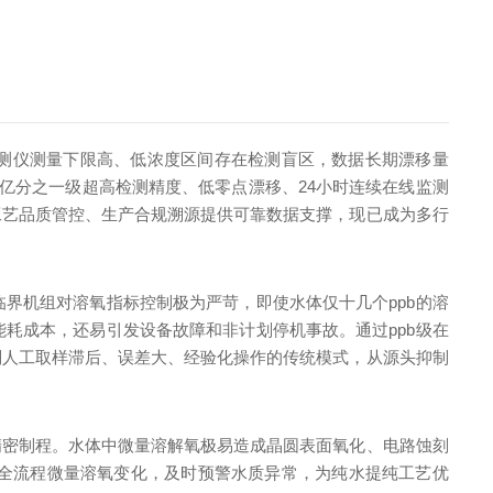
检测仪测量下限高、低浓度区间存在检测盲区，数据长期漂移量
亿分之一级超高检测精度、低零点漂移、24小时连续在线监测
工艺品质管控、生产合规溯源提供可靠数据支撑，现已成为多行
界机组对溶氧指标控制极为严苛，即使水体仅十几个ppb的溶
耗成本，还易引发设备故障和非计划停机事故。通过ppb级在
别人工取样滞后、误差大、经验化操作的传统模式，从源头抑制
精密制程。水体中微量溶解氧极易造成晶圆表面氧化、电路蚀刻
全流程微量溶氧变化，及时预警水质异常，为纯水提纯工艺优